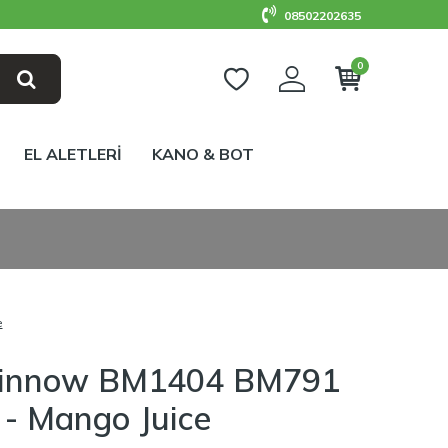
08502202635
0
EL ALETLERİ
KANO & BOT
e
 Minnow BM1404 BM791
 - Mango Juice