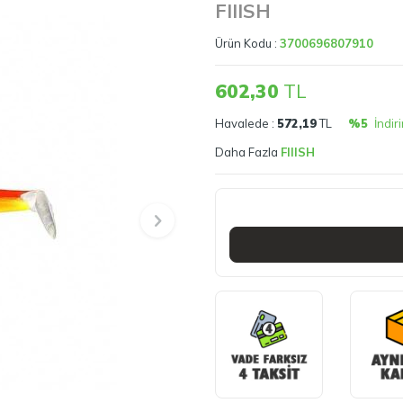
FIIISH
Ürün Kodu :
3700696807910
602,30
TL
Havalede :
572,19
TL
%5
İndir
Daha Fazla
FIIISH