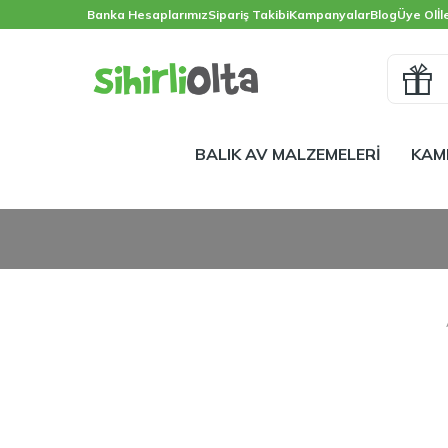
Banka Hesaplarımız
Sipariş Takibi
Kampanyalar
Blog
Üye Ol
İl
BALIK AV MALZEMELERİ
KAM