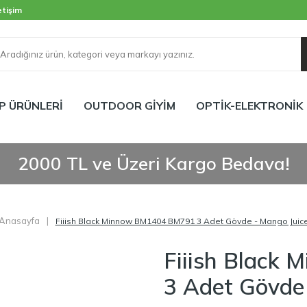
etişim
P ÜRÜNLERİ
OUTDOOR GİYİM
OPTİK-ELEKTRONİK
2000 TL ve Üzeri Kargo Bedava!
Anasayfa
|
Fiiish Black Minnow BM1404 BM791 3 Adet Gövde - Mango Juic
Fiiish Black
3 Adet Gövde