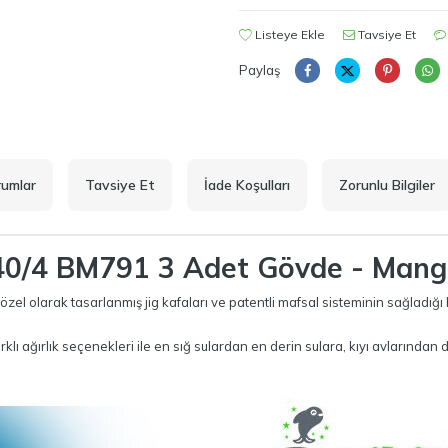
Listeye Ekle
Tavsiye Et
Paylaş
rumlar
Tavsiye Et
İade Koşulları
Zorunlu Bilgiler
40/4 BM791 3 Adet Gövde - Mang
zel olarak tasarlanmış jig kafaları ve patentli mafsal sisteminin sağladığı
rklı ağırlık seçenekleri ile en sığ sulardan en derin sulara, kıyı avlarından 