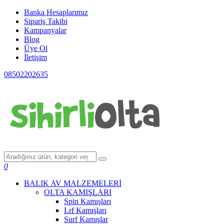
Banka Hesaplarımız
Sipariş Takibi
Kampanyalar
Blog
Üye Ol
İletişim
08502202635
0
BALIK AV MALZEMELERİ
OLTA KAMIŞLARI
Spin Kamışları
Lrf Kamışları
Surf Kamışlar