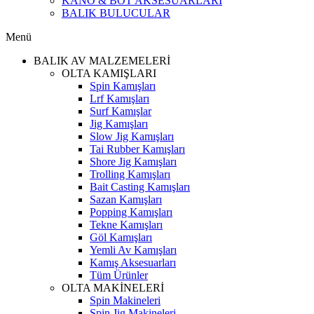
KANO & BOT AKSESUARLARI
BALIK BULUCULAR
Menü
BALIK AV MALZEMELERİ
OLTA KAMIŞLARI
Spin Kamışları
Lrf Kamışları
Surf Kamışlar
Jig Kamışları
Slow Jig Kamışları
Tai Rubber Kamışları
Shore Jig Kamışları
Trolling Kamışları
Bait Casting Kamışları
Sazan Kamışları
Popping Kamışları
Tekne Kamışları
Göl Kamışları
Yemli Av Kamışları
Kamış Aksesuarları
Tüm Ürünler
OLTA MAKİNELERİ
Spin Makineleri
Spin Jig Makineleri