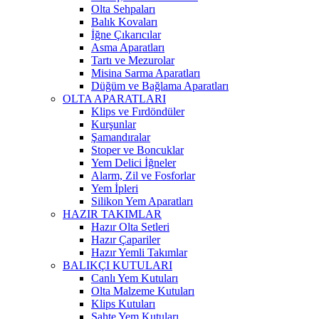
Olta Sehpaları
Balık Kovaları
İğne Çıkarıcılar
Asma Aparatları
Tartı ve Mezurolar
Misina Sarma Aparatları
Düğüm ve Bağlama Aparatları
OLTA APARATLARI
Klips ve Fırdöndüler
Kurşunlar
Şamandıralar
Stoper ve Boncuklar
Yem Delici İğneler
Alarm, Zil ve Fosforlar
Yem İpleri
Silikon Yem Aparatları
HAZIR TAKIMLAR
Hazır Olta Setleri
Hazır Çapariler
Hazır Yemli Takımlar
BALIKÇI KUTULARI
Canlı Yem Kutuları
Olta Malzeme Kutuları
Klips Kutuları
Sahte Yem Kutuları