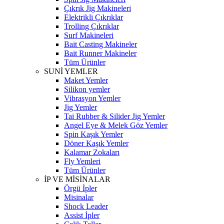
Çıkrık Jig Makineleri
Elektrikli Çıkrıklar
Trolling Çıkrıklar
Surf Makineleri
Bait Casting Makineler
Bait Runner Makineler
Tüm Ürünler
SUNİ YEMLER
Maket Yemler
Silikon yemler
Vibrasyon Yemler
Jig Yemler
Tai Rubber & Silider Jig Yemler
Angel Eye & Melek Göz Yemler
Spin Kaşık Yemler
Döner Kaşık Yemler
Kalamar Zokaları
Fly Yemleri
Tüm Ürünler
İP VE MİSİNALAR
Örgü İpler
Misinalar
Shock Leader
Assist İpler