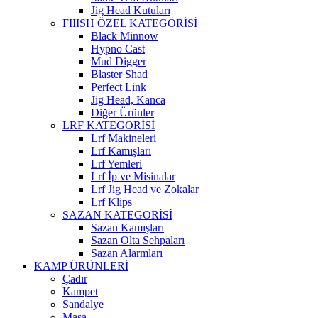
Jig Head Kutuları
FIIISH ÖZEL KATEGORİSİ
Black Minnow
Hypno Cast
Mud Digger
Blaster Shad
Perfect Link
Jig Head, Kanca
Diğer Ürünler
LRF KATEGORİSİ
Lrf Makineleri
Lrf Kamışları
Lrf Yemleri
Lrf İp ve Misinalar
Lrf Jig Head ve Zokalar
Lrf Klips
SAZAN KATEGORİSİ
Sazan Kamışları
Sazan Olta Sehpaları
Sazan Alarmları
KAMP ÜRÜNLERİ
Çadır
Kampet
Sandalye
Masa