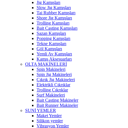
Jig Kamışları
Slow Jig Kamışları
Tai Rubber Kamışları
Shore Jig Kamışları
Trolling Kamışları
Bait Casting Kamışları
Sazan Kamışları
Popping Kamışları
Tekne Kamışları
Göl Kamışları
Yemli Av Kamışları
Kamış Aksesuarları
OLTA MAKİNELERİ
Spin Makineleri
Spin Jig Makineleri
Çıkrık Jig Makineleri
Elektrikli Çıkrıklar
Trolling Çıkrıklar
Surf Makineleri
Bait Casting Makineler
Bait Runner Makineler
SUNİ YEMLER
Maket Yemler
Silikon yemler
Vibrasyon Yemler