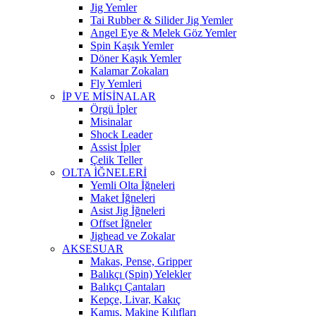
Jig Yemler
Tai Rubber & Silider Jig Yemler
Angel Eye & Melek Göz Yemler
Spin Kaşık Yemler
Döner Kaşık Yemler
Kalamar Zokaları
Fly Yemleri
İP VE MİSİNALAR
Örgü İpler
Misinalar
Shock Leader
Assist İpler
Çelik Teller
OLTA İĞNELERİ
Yemli Olta İğneleri
Maket İğneleri
Asist Jig İğneleri
Offset İğneler
Jighead ve Zokalar
AKSESUAR
Makas, Pense, Gripper
Balıkçı (Spin) Yelekler
Balıkçı Çantaları
Kepçe, Livar, Kakıç
Kamış, Makine Kılıfları