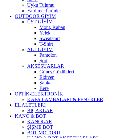
Uyku Tulumu
Yardımcı Ürünler
OUTDOOR GİYİM
ÜST GİYİM
Mont, Kaban
Yelek
Sweatshirt
T-Shirt
ALT GİYİM
Pantolon
Şort
AKSESUARLAR
Güneş Gözlükleri
Eldiven
Şapka
Bere
OPTİK-ELEKTRONİK
KAFA LAMBALARI & FENERLER
EL ALETLERİ
BIÇAKLAR
KANO & BOT
KANOLAR
ŞİŞME BOT
BOT MOTORU