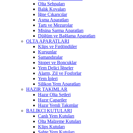
Olta Sehpaları
Balık Kovaları
İğne Çıkarıcılar
Asma Aparatları
Tartı ve Mezurolar
Misina Sarma Aparatları
Düğüm ve Bağlama Aparatları
OLTA APARATLARI
Klips ve Fırdöndüler
Kurşunlar
Şamandıralar
Stoper ve Boncuklar
Yem Delici İğneler
Alarm, Zil ve Fosforlar
Yem İpleri
Silikon Yem Aparatları
HAZIR TAKIMLAR
Hazır Olta Setleri
Hazır Çapariler
Hazır Yemli Takımlar
BALIKÇI KUTULARI
Canlı Yem Kutuları
Olta Malzeme Kutuları
Klips Kutuları
Sahte Yem Kutuları