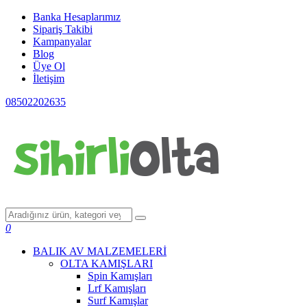
Banka Hesaplarımız
Sipariş Takibi
Kampanyalar
Blog
Üye Ol
İletişim
08502202635
0
BALIK AV MALZEMELERİ
OLTA KAMIŞLARI
Spin Kamışları
Lrf Kamışları
Surf Kamışlar