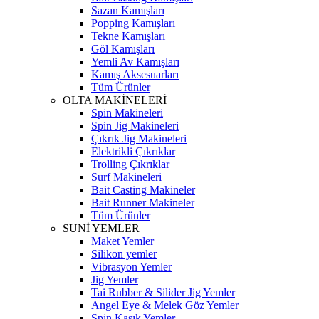
Sazan Kamışları
Popping Kamışları
Tekne Kamışları
Göl Kamışları
Yemli Av Kamışları
Kamış Aksesuarları
Tüm Ürünler
OLTA MAKİNELERİ
Spin Makineleri
Spin Jig Makineleri
Çıkrık Jig Makineleri
Elektrikli Çıkrıklar
Trolling Çıkrıklar
Surf Makineleri
Bait Casting Makineler
Bait Runner Makineler
Tüm Ürünler
SUNİ YEMLER
Maket Yemler
Silikon yemler
Vibrasyon Yemler
Jig Yemler
Tai Rubber & Silider Jig Yemler
Angel Eye & Melek Göz Yemler
Spin Kaşık Yemler