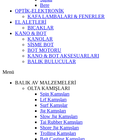
Bere
OPTİK-ELEKTRONİK
KAFA LAMBALARI & FENERLER
EL ALETLERİ
BIÇAKLAR
KANO & BOT
KANOLAR
ŞİŞME BOT
BOT MOTORU
KANO & BOT AKSESUARLARI
BALIK BULUCULAR
Menü
BALIK AV MALZEMELERİ
OLTA KAMIŞLARI
Spin Kamışları
Lrf Kamışları
Surf Kamışlar
Jig Kamışları
Slow Jig Kamışları
Tai Rubber Kamışları
Shore Jig Kamışları
Trolling Kamışları
Bait Casting Kamışları