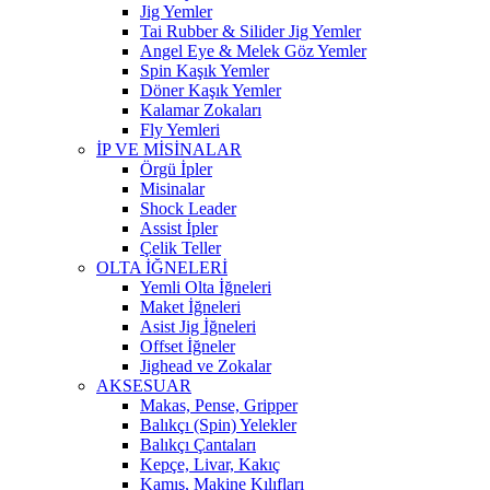
Jig Yemler
Tai Rubber & Silider Jig Yemler
Angel Eye & Melek Göz Yemler
Spin Kaşık Yemler
Döner Kaşık Yemler
Kalamar Zokaları
Fly Yemleri
İP VE MİSİNALAR
Örgü İpler
Misinalar
Shock Leader
Assist İpler
Çelik Teller
OLTA İĞNELERİ
Yemli Olta İğneleri
Maket İğneleri
Asist Jig İğneleri
Offset İğneler
Jighead ve Zokalar
AKSESUAR
Makas, Pense, Gripper
Balıkçı (Spin) Yelekler
Balıkçı Çantaları
Kepçe, Livar, Kakıç
Kamış, Makine Kılıfları