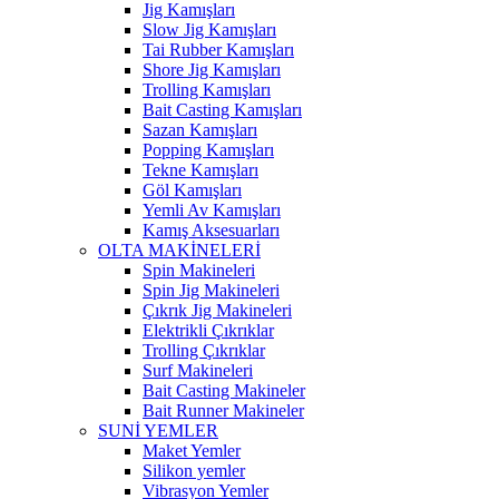
Jig Kamışları
Slow Jig Kamışları
Tai Rubber Kamışları
Shore Jig Kamışları
Trolling Kamışları
Bait Casting Kamışları
Sazan Kamışları
Popping Kamışları
Tekne Kamışları
Göl Kamışları
Yemli Av Kamışları
Kamış Aksesuarları
OLTA MAKİNELERİ
Spin Makineleri
Spin Jig Makineleri
Çıkrık Jig Makineleri
Elektrikli Çıkrıklar
Trolling Çıkrıklar
Surf Makineleri
Bait Casting Makineler
Bait Runner Makineler
SUNİ YEMLER
Maket Yemler
Silikon yemler
Vibrasyon Yemler