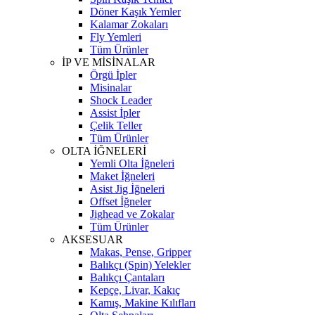
Döner Kaşık Yemler
Kalamar Zokaları
Fly Yemleri
Tüm Ürünler
İP VE MİSİNALAR
Örgü İpler
Misinalar
Shock Leader
Assist İpler
Çelik Teller
Tüm Ürünler
OLTA İĞNELERİ
Yemli Olta İğneleri
Maket İğneleri
Asist Jig İğneleri
Offset İğneler
Jighead ve Zokalar
Tüm Ürünler
AKSESUAR
Makas, Pense, Gripper
Balıkçı (Spin) Yelekler
Balıkçı Çantaları
Kepçe, Livar, Kakıç
Kamış, Makine Kılıfları