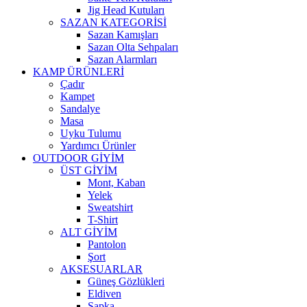
Jig Head Kutuları
SAZAN KATEGORİSİ
Sazan Kamışları
Sazan Olta Sehpaları
Sazan Alarmları
KAMP ÜRÜNLERİ
Çadır
Kampet
Sandalye
Masa
Uyku Tulumu
Yardımcı Ürünler
OUTDOOR GİYİM
ÜST GİYİM
Mont, Kaban
Yelek
Sweatshirt
T-Shirt
ALT GİYİM
Pantolon
Şort
AKSESUARLAR
Güneş Gözlükleri
Eldiven
Şapka