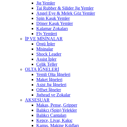
Jig Yemler
Tai Rubber & Silider Jig Yemler
Angel Eye & Melek Göz Yemler
Spin Kaşık Yemler
Döner Kaşık Yemler
Kalamar Zokaları
Fly Yemleri
İP VE MİSİNALAR
Örgü İpler
Misinalar
Shock Leader
Assist İpler
Çelik Teller
OLTA İĞNELERİ
Yemli Olta İğneleri
Maket İğneleri
Asist Jig İğneleri
Offset İğneler
Jighead ve Zokalar
AKSESUAR
Makas, Pense, Gripper
Balıkçı (Spin) Yelekler
Balıkçı Çantaları
Kepçe, Livar, Kakıç
Kamış, Makine Kılıfları