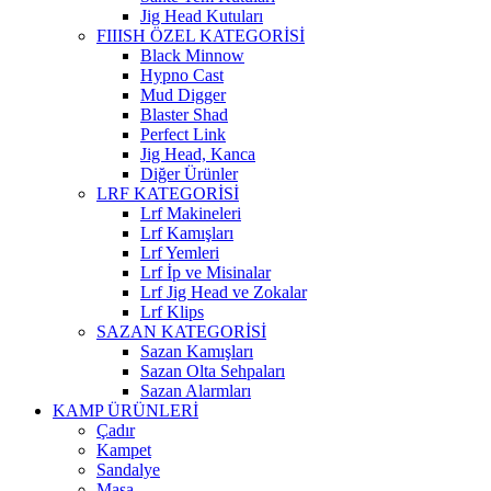
Jig Head Kutuları
FIIISH ÖZEL KATEGORİSİ
Black Minnow
Hypno Cast
Mud Digger
Blaster Shad
Perfect Link
Jig Head, Kanca
Diğer Ürünler
LRF KATEGORİSİ
Lrf Makineleri
Lrf Kamışları
Lrf Yemleri
Lrf İp ve Misinalar
Lrf Jig Head ve Zokalar
Lrf Klips
SAZAN KATEGORİSİ
Sazan Kamışları
Sazan Olta Sehpaları
Sazan Alarmları
KAMP ÜRÜNLERİ
Çadır
Kampet
Sandalye
Masa