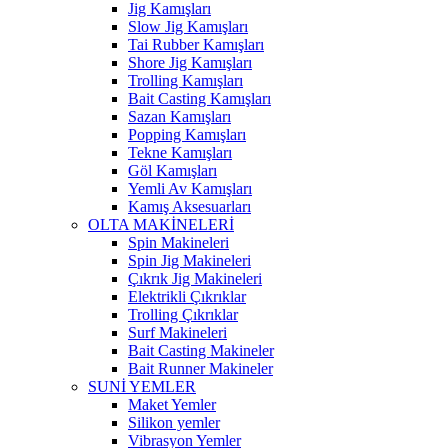
Jig Kamışları
Slow Jig Kamışları
Tai Rubber Kamışları
Shore Jig Kamışları
Trolling Kamışları
Bait Casting Kamışları
Sazan Kamışları
Popping Kamışları
Tekne Kamışları
Göl Kamışları
Yemli Av Kamışları
Kamış Aksesuarları
OLTA MAKİNELERİ
Spin Makineleri
Spin Jig Makineleri
Çıkrık Jig Makineleri
Elektrikli Çıkrıklar
Trolling Çıkrıklar
Surf Makineleri
Bait Casting Makineler
Bait Runner Makineler
SUNİ YEMLER
Maket Yemler
Silikon yemler
Vibrasyon Yemler