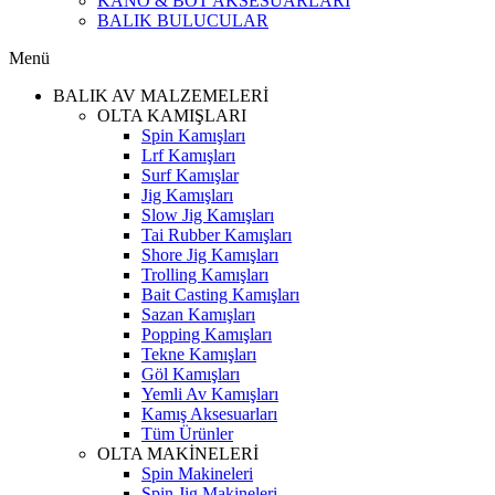
KANO & BOT AKSESUARLARI
BALIK BULUCULAR
Menü
BALIK AV MALZEMELERİ
OLTA KAMIŞLARI
Spin Kamışları
Lrf Kamışları
Surf Kamışlar
Jig Kamışları
Slow Jig Kamışları
Tai Rubber Kamışları
Shore Jig Kamışları
Trolling Kamışları
Bait Casting Kamışları
Sazan Kamışları
Popping Kamışları
Tekne Kamışları
Göl Kamışları
Yemli Av Kamışları
Kamış Aksesuarları
Tüm Ürünler
OLTA MAKİNELERİ
Spin Makineleri
Spin Jig Makineleri