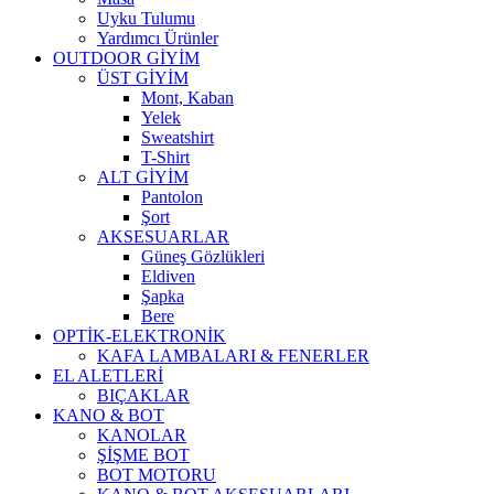
Uyku Tulumu
Yardımcı Ürünler
OUTDOOR GİYİM
ÜST GİYİM
Mont, Kaban
Yelek
Sweatshirt
T-Shirt
ALT GİYİM
Pantolon
Şort
AKSESUARLAR
Güneş Gözlükleri
Eldiven
Şapka
Bere
OPTİK-ELEKTRONİK
KAFA LAMBALARI & FENERLER
EL ALETLERİ
BIÇAKLAR
KANO & BOT
KANOLAR
ŞİŞME BOT
BOT MOTORU