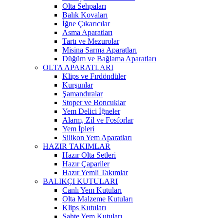
Olta Sehpaları
Balık Kovaları
İğne Çıkarıcılar
Asma Aparatları
Tartı ve Mezurolar
Misina Sarma Aparatları
Düğüm ve Bağlama Aparatları
OLTA APARATLARI
Klips ve Fırdöndüler
Kurşunlar
Şamandıralar
Stoper ve Boncuklar
Yem Delici İğneler
Alarm, Zil ve Fosforlar
Yem İpleri
Silikon Yem Aparatları
HAZIR TAKIMLAR
Hazır Olta Setleri
Hazır Çapariler
Hazır Yemli Takımlar
BALIKÇI KUTULARI
Canlı Yem Kutuları
Olta Malzeme Kutuları
Klips Kutuları
Sahte Yem Kutuları