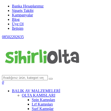
Banka Hesaplarımız
Sipariş Takibi
Kampanyalar
Blog
Üye Ol
İletişim
08502202635
0
BALIK AV MALZEMELERİ
OLTA KAMIŞLARI
Spin Kamışları
Lrf Kamışları
Surf Kamışlar