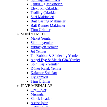
Çıkrık Jig Makineleri
Elektrikli Çıkrıklar
Trolling Çıkrıklar
Surf Makineleri
Bait Casting Makineler
Bait Runner Makineler
Tüm Ürünler
SUNİ YEMLER
Maket Yemler
Silikon yemler
Vibrasyon Yemler
Jig Yemler
Tai Rubber & Silider Jig Yemler
Angel Eye & Melek Göz Yemler
Spin Kaşık Yemler
Döner Kaşık Yemler
Kalamar Zokaları
Fly Yemleri
Tüm Ürünler
İP VE MİSİNALAR
Örgü İpler
Misinalar
Shock Leader
Assist İpler