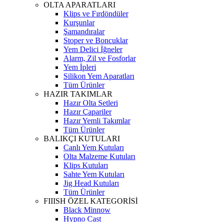
OLTA APARATLARI
Klips ve Fırdöndüler
Kurşunlar
Şamandıralar
Stoper ve Boncuklar
Yem Delici İğneler
Alarm, Zil ve Fosforlar
Yem İpleri
Silikon Yem Aparatları
Tüm Ürünler
HAZIR TAKIMLAR
Hazır Olta Setleri
Hazır Çapariler
Hazır Yemli Takımlar
Tüm Ürünler
BALIKÇI KUTULARI
Canlı Yem Kutuları
Olta Malzeme Kutuları
Klips Kutuları
Sahte Yem Kutuları
Jig Head Kutuları
Tüm Ürünler
FIIISH ÖZEL KATEGORİSİ
Black Minnow
Hypno Cast