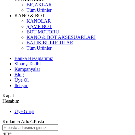
BIÇAKLAR
Tüm Ürünler
KANO & BOT
KANOLAR
ŞİŞME BOT
BOT MOTORU
KANO & BOT AKSESUARLARI
BALIK BULUCULAR
Tüm Ürünler
Banka Hesaplarımız
Sipariş Takibi
Kampanyalar
Blog
Üye Ol
İletişim
Kapat
Hesabım
Üye Girişi
Kullanıcı Adı/E-Posta
Şifre