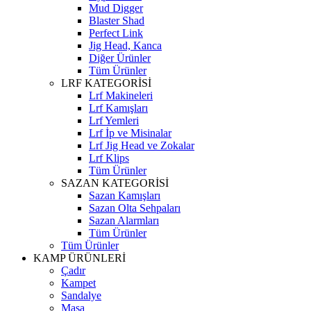
Mud Digger
Blaster Shad
Perfect Link
Jig Head, Kanca
Diğer Ürünler
Tüm Ürünler
LRF KATEGORİSİ
Lrf Makineleri
Lrf Kamışları
Lrf Yemleri
Lrf İp ve Misinalar
Lrf Jig Head ve Zokalar
Lrf Klips
Tüm Ürünler
SAZAN KATEGORİSİ
Sazan Kamışları
Sazan Olta Sehpaları
Sazan Alarmları
Tüm Ürünler
Tüm Ürünler
KAMP ÜRÜNLERİ
Çadır
Kampet
Sandalye
Masa