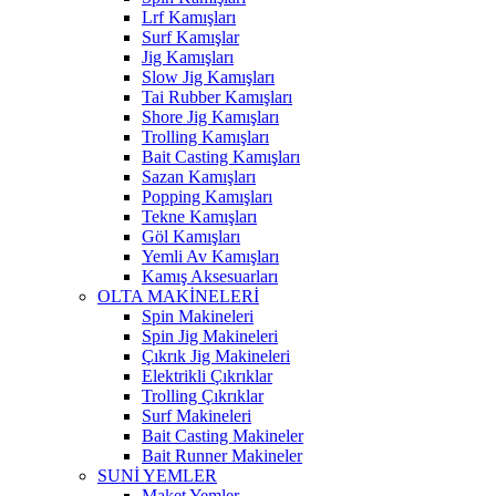
Lrf Kamışları
Surf Kamışlar
Jig Kamışları
Slow Jig Kamışları
Tai Rubber Kamışları
Shore Jig Kamışları
Trolling Kamışları
Bait Casting Kamışları
Sazan Kamışları
Popping Kamışları
Tekne Kamışları
Göl Kamışları
Yemli Av Kamışları
Kamış Aksesuarları
OLTA MAKİNELERİ
Spin Makineleri
Spin Jig Makineleri
Çıkrık Jig Makineleri
Elektrikli Çıkrıklar
Trolling Çıkrıklar
Surf Makineleri
Bait Casting Makineler
Bait Runner Makineler
SUNİ YEMLER
Maket Yemler