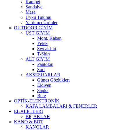
Kampet
Sandalye
Masa
Uyku Tulumu
Yardımcı Ürünler
OUTDOOR GİYİM
ÜST GİYİM
Mont, Kaban
Yelek
Sweatshirt
T-Shirt
ALT GİYİM
Pantolon
Şort
AKSESUARLAR
Güneş Gözlükleri
Eldiven
Şapka
Bere
OPTİK-ELEKTRONİK
KAFA LAMBALARI & FENERLER
EL ALETLERİ
BIÇAKLAR
KANO & BOT
KANOLAR