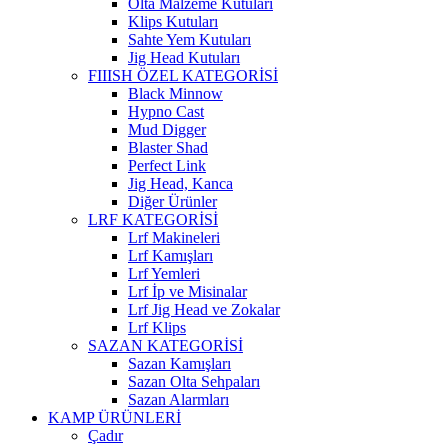
Olta Malzeme Kutuları
Klips Kutuları
Sahte Yem Kutuları
Jig Head Kutuları
FIIISH ÖZEL KATEGORİSİ
Black Minnow
Hypno Cast
Mud Digger
Blaster Shad
Perfect Link
Jig Head, Kanca
Diğer Ürünler
LRF KATEGORİSİ
Lrf Makineleri
Lrf Kamışları
Lrf Yemleri
Lrf İp ve Misinalar
Lrf Jig Head ve Zokalar
Lrf Klips
SAZAN KATEGORİSİ
Sazan Kamışları
Sazan Olta Sehpaları
Sazan Alarmları
KAMP ÜRÜNLERİ
Çadır