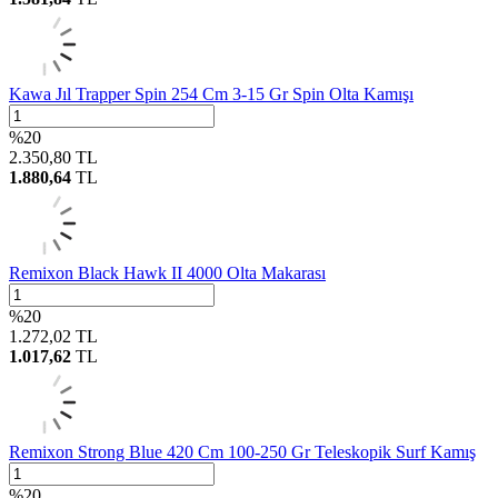
Kawa Jıl Trapper Spin 254 Cm 3-15 Gr Spin Olta Kamışı
%
20
2.350,80
TL
1.880,64
TL
Remixon Black Hawk II 4000 Olta Makarası
%
20
1.272,02
TL
1.017,62
TL
Remixon Strong Blue 420 Cm 100-250 Gr Teleskopik Surf Kamış
%
20