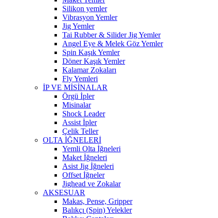
Silikon yemler
Vibrasyon Yemler
Jig Yemler
Tai Rubber & Silider Jig Yemler
Angel Eye & Melek Göz Yemler
Spin Kaşık Yemler
Döner Kaşık Yemler
Kalamar Zokaları
Fly Yemleri
İP VE MİSİNALAR
Örgü İpler
Misinalar
Shock Leader
Assist İpler
Çelik Teller
OLTA İĞNELERİ
Yemli Olta İğneleri
Maket İğneleri
Asist Jig İğneleri
Offset İğneler
Jighead ve Zokalar
AKSESUAR
Makas, Pense, Gripper
Balıkçı (Spin) Yelekler