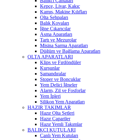
Balıkçı Çantaları
Kepçe, Livar, Kakıç
Kamış, Makine Kılıfları
Olta Sehpaları
Balık Kovaları
İğne Çıkarıcılar
Asma Aparatları
Tartı ve Mezurolar
Misina Sarma Aparatları
Düğüm ve Bağlama Aparatları
OLTA APARATLARI
Klips ve Fırdöndüler
Kurşunlar
Şamandıralar
Stoper ve Boncuklar
Yem Delici İğneler
Alarm, Zil ve Fosforlar
Yem İpleri
Silikon Yem Aparatları
HAZIR TAKIMLAR
Hazır Olta Setleri
Hazır Çapariler
Hazır Yemli Takımlar
BALIKÇI KUTULARI
Canlı Yem Kutuları