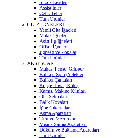
Shock Leader
Assist İpler
Çelik Teller
Tüm Ürünler
OLTA İĞNELERİ
Yemli Olta İğneleri
Maket İğneleri
Asist Jig İğneleri
Offset İğneler
Jighead ve Zokalar
Tüm Ürünler
AKSESUAR
Makas, Pense, Gripper
Balıkçı (Spin) Yelekler
Balıkçı Çantaları
Kepçe, Livar, Kakıç
Kamış, Makine Kılıfları
Olta Sehpaları
Balık Kovaları
İğne Çıkarıcılar
Asma Aparatları
Tartı ve Mezurolar
Misina Sarma Aparatları
Düğüm ve Bağlama Aparatları
Tüm Ürünler