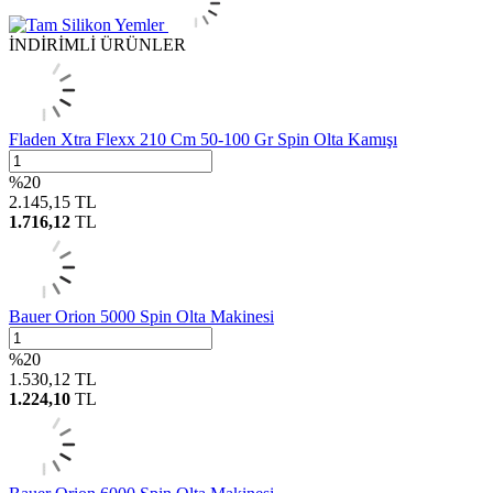
İNDİRİMLİ ÜRÜNLER
Fladen Xtra Flexx 210 Cm 50-100 Gr Spin Olta Kamışı
%
20
2.145,15
TL
1.716,12
TL
Bauer Orion 5000 Spin Olta Makinesi
%
20
1.530,12
TL
1.224,10
TL