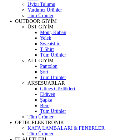
Uyku Tulumu
Yardımcı Ürünler
Tüm Ürünler
OUTDOOR GİYİM
ÜST GİYİM
Mont, Kaban
Yelek
Sweatshirt
T-Shirt
Tüm Ürünler
ALT GİYİM
Pantolon
Şort
Tüm Ürünler
AKSESUARLAR
Güneş Gözlükleri
Eldiven
Şapka
Bere
Tüm Ürünler
Tüm Ürünler
OPTİK-ELEKTRONİK
KAFA LAMBALARI & FENERLER
Tüm Ürünler
EL ALETLERİ