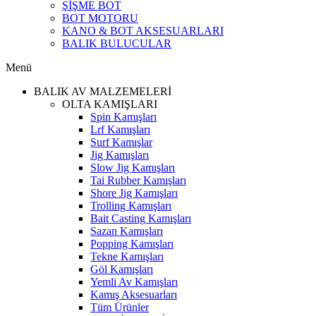
ŞİŞME BOT
BOT MOTORU
KANO & BOT AKSESUARLARI
BALIK BULUCULAR
Menü
BALIK AV MALZEMELERİ
OLTA KAMIŞLARI
Spin Kamışları
Lrf Kamışları
Surf Kamışlar
Jig Kamışları
Slow Jig Kamışları
Tai Rubber Kamışları
Shore Jig Kamışları
Trolling Kamışları
Bait Casting Kamışları
Sazan Kamışları
Popping Kamışları
Tekne Kamışları
Göl Kamışları
Yemli Av Kamışları
Kamış Aksesuarları
Tüm Ürünler