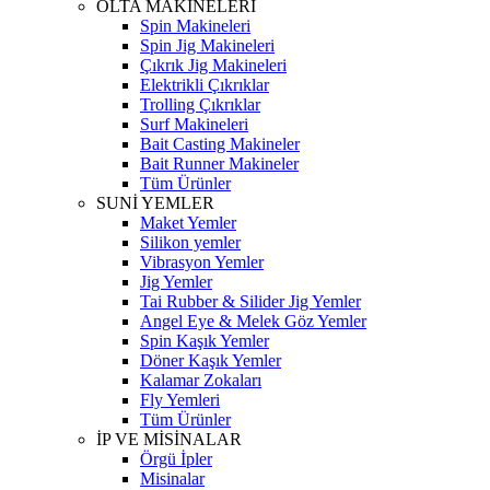
OLTA MAKİNELERİ
Spin Makineleri
Spin Jig Makineleri
Çıkrık Jig Makineleri
Elektrikli Çıkrıklar
Trolling Çıkrıklar
Surf Makineleri
Bait Casting Makineler
Bait Runner Makineler
Tüm Ürünler
SUNİ YEMLER
Maket Yemler
Silikon yemler
Vibrasyon Yemler
Jig Yemler
Tai Rubber & Silider Jig Yemler
Angel Eye & Melek Göz Yemler
Spin Kaşık Yemler
Döner Kaşık Yemler
Kalamar Zokaları
Fly Yemleri
Tüm Ürünler
İP VE MİSİNALAR
Örgü İpler
Misinalar