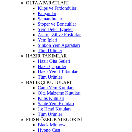
OLTA APARATLARI
Klips ve Fırdöndüler
Kurşunlar
Şamandıralar
Stoper ve Boncuklar
Yem Delici İğneler
Alarm, Zil ve Fosforlar
Yem İpleri
Silikon Yem Aparatları
Tüm Ürünler
HAZIR TAKIMLAR
Hazır Olta Setleri
Hazır Çapariler
Hazır Yemli Takımlar
Tüm Ürünler
BALIKÇI KUTULARI
Canlı Yem Kutuları
Olta Malzeme Kutuları
Klips Kutuları
Sahte Yem Kutuları
Jig Head Kutuları
Tüm Ürünler
FIIISH ÖZEL KATEGORİSİ
Black Minnow
Hypno Cast