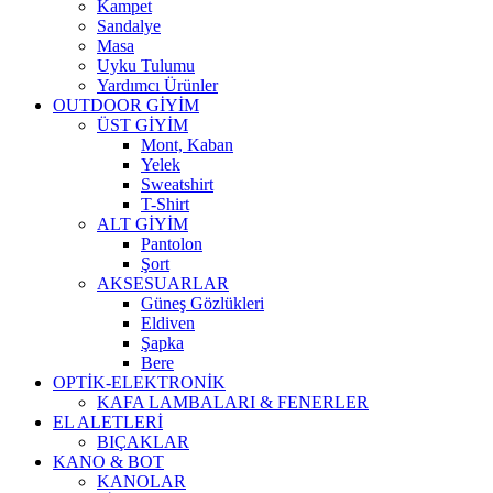
Kampet
Sandalye
Masa
Uyku Tulumu
Yardımcı Ürünler
OUTDOOR GİYİM
ÜST GİYİM
Mont, Kaban
Yelek
Sweatshirt
T-Shirt
ALT GİYİM
Pantolon
Şort
AKSESUARLAR
Güneş Gözlükleri
Eldiven
Şapka
Bere
OPTİK-ELEKTRONİK
KAFA LAMBALARI & FENERLER
EL ALETLERİ
BIÇAKLAR
KANO & BOT
KANOLAR