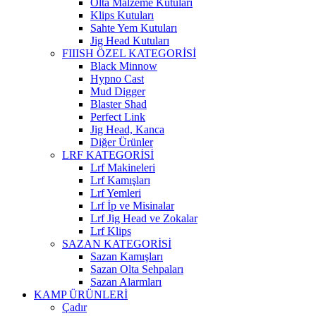
Olta Malzeme Kutuları
Klips Kutuları
Sahte Yem Kutuları
Jig Head Kutuları
FIIISH ÖZEL KATEGORİSİ
Black Minnow
Hypno Cast
Mud Digger
Blaster Shad
Perfect Link
Jig Head, Kanca
Diğer Ürünler
LRF KATEGORİSİ
Lrf Makineleri
Lrf Kamışları
Lrf Yemleri
Lrf İp ve Misinalar
Lrf Jig Head ve Zokalar
Lrf Klips
SAZAN KATEGORİSİ
Sazan Kamışları
Sazan Olta Sehpaları
Sazan Alarmları
KAMP ÜRÜNLERİ
Çadır