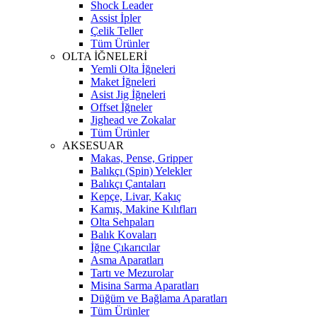
Shock Leader
Assist İpler
Çelik Teller
Tüm Ürünler
OLTA İĞNELERİ
Yemli Olta İğneleri
Maket İğneleri
Asist Jig İğneleri
Offset İğneler
Jighead ve Zokalar
Tüm Ürünler
AKSESUAR
Makas, Pense, Gripper
Balıkçı (Spin) Yelekler
Balıkçı Çantaları
Kepçe, Livar, Kakıç
Kamış, Makine Kılıfları
Olta Sehpaları
Balık Kovaları
İğne Çıkarıcılar
Asma Aparatları
Tartı ve Mezurolar
Misina Sarma Aparatları
Düğüm ve Bağlama Aparatları
Tüm Ürünler