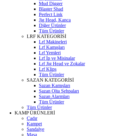
Mud Digger
Blaster Shad
Perfect Link
Jig Head, Kanca
Diğer Ürünler
Tüm Ürünler
LRF KATEGORİSİ
Lrf Makineleri
Lrf Kamışları
Lrf Yemleri
Lrf İp ve Misinalar
Lrf Jig Head ve Zokalar
Lrf Klips
Tüm Ürünler
SAZAN KATEGORİSİ
Sazan Kamışları
Sazan Olta Sehpaları
Sazan Alarmları
Tüm Ürünler
Tüm Ürünler
KAMP ÜRÜNLERİ
Çadır
Kampet
Sandalye
Masa