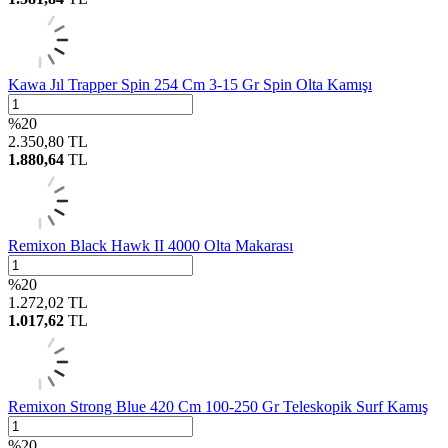
Kawa Jıl Trapper Spin 254 Cm 3-15 Gr Spin Olta Kamışı
%
20
2.350,80
TL
1.880,64
TL
Remixon Black Hawk II 4000 Olta Makarası
%
20
1.272,02
TL
1.017,62
TL
Remixon Strong Blue 420 Cm 100-250 Gr Teleskopik Surf Kamış
%
20