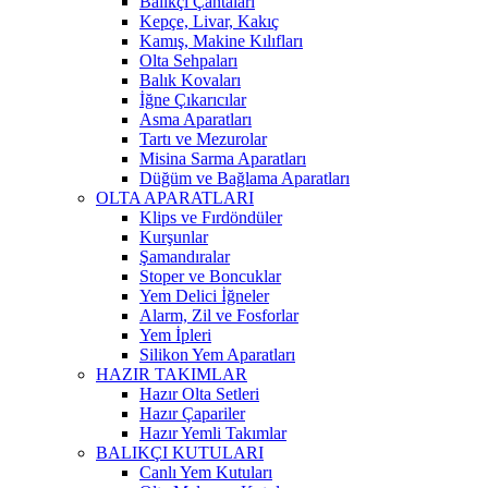
Balıkçı Çantaları
Kepçe, Livar, Kakıç
Kamış, Makine Kılıfları
Olta Sehpaları
Balık Kovaları
İğne Çıkarıcılar
Asma Aparatları
Tartı ve Mezurolar
Misina Sarma Aparatları
Düğüm ve Bağlama Aparatları
OLTA APARATLARI
Klips ve Fırdöndüler
Kurşunlar
Şamandıralar
Stoper ve Boncuklar
Yem Delici İğneler
Alarm, Zil ve Fosforlar
Yem İpleri
Silikon Yem Aparatları
HAZIR TAKIMLAR
Hazır Olta Setleri
Hazır Çapariler
Hazır Yemli Takımlar
BALIKÇI KUTULARI
Canlı Yem Kutuları