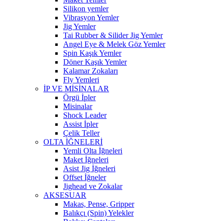
Silikon yemler
Vibrasyon Yemler
Jig Yemler
Tai Rubber & Silider Jig Yemler
Angel Eye & Melek Göz Yemler
Spin Kaşık Yemler
Döner Kaşık Yemler
Kalamar Zokaları
Fly Yemleri
İP VE MİSİNALAR
Örgü İpler
Misinalar
Shock Leader
Assist İpler
Çelik Teller
OLTA İĞNELERİ
Yemli Olta İğneleri
Maket İğneleri
Asist Jig İğneleri
Offset İğneler
Jighead ve Zokalar
AKSESUAR
Makas, Pense, Gripper
Balıkçı (Spin) Yelekler