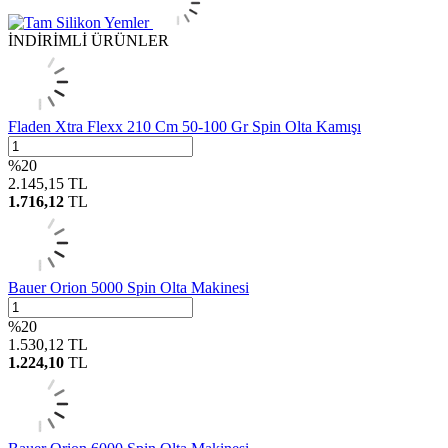
İNDİRİMLİ ÜRÜNLER
Fladen Xtra Flexx 210 Cm 50-100 Gr Spin Olta Kamışı
%
20
2.145,15
TL
1.716,12
TL
Bauer Orion 5000 Spin Olta Makinesi
%
20
1.530,12
TL
1.224,10
TL