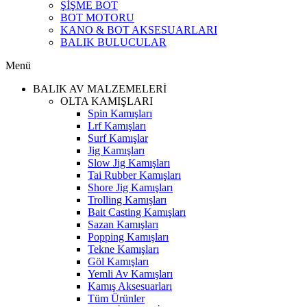
ŞİŞME BOT
BOT MOTORU
KANO & BOT AKSESUARLARI
BALIK BULUCULAR
Menü
BALIK AV MALZEMELERİ
OLTA KAMIŞLARI
Spin Kamışları
Lrf Kamışları
Surf Kamışlar
Jig Kamışları
Slow Jig Kamışları
Tai Rubber Kamışları
Shore Jig Kamışları
Trolling Kamışları
Bait Casting Kamışları
Sazan Kamışları
Popping Kamışları
Tekne Kamışları
Göl Kamışları
Yemli Av Kamışları
Kamış Aksesuarları
Tüm Ürünler