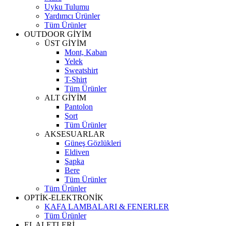
Uyku Tulumu
Yardımcı Ürünler
Tüm Ürünler
OUTDOOR GİYİM
ÜST GİYİM
Mont, Kaban
Yelek
Sweatshirt
T-Shirt
Tüm Ürünler
ALT GİYİM
Pantolon
Şort
Tüm Ürünler
AKSESUARLAR
Güneş Gözlükleri
Eldiven
Şapka
Bere
Tüm Ürünler
Tüm Ürünler
OPTİK-ELEKTRONİK
KAFA LAMBALARI & FENERLER
Tüm Ürünler
EL ALETLERİ