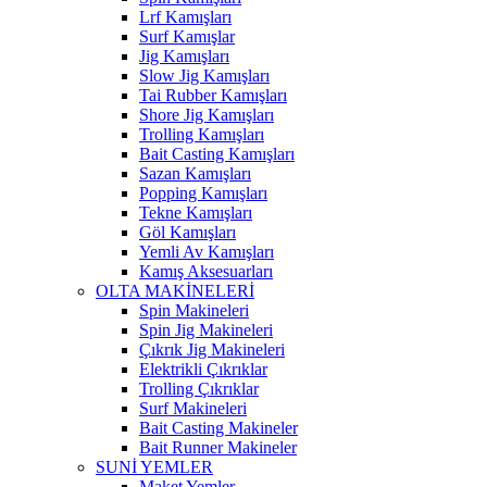
Lrf Kamışları
Surf Kamışlar
Jig Kamışları
Slow Jig Kamışları
Tai Rubber Kamışları
Shore Jig Kamışları
Trolling Kamışları
Bait Casting Kamışları
Sazan Kamışları
Popping Kamışları
Tekne Kamışları
Göl Kamışları
Yemli Av Kamışları
Kamış Aksesuarları
OLTA MAKİNELERİ
Spin Makineleri
Spin Jig Makineleri
Çıkrık Jig Makineleri
Elektrikli Çıkrıklar
Trolling Çıkrıklar
Surf Makineleri
Bait Casting Makineler
Bait Runner Makineler
SUNİ YEMLER
Maket Yemler