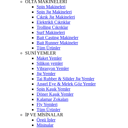
OLTA MAKİNELERİ
Spin Makineleri
Spin Jig Makineleri
Çıkrık Jig Makineleri
Elektrikli Çıkrıklar
Trolling Çıkrıklar
Surf Makineleri
Bait Casting Makineler
Bait Runner Makineler
Tüm Ürünler
SUNİ YEMLER
Maket Yemler
Silikon yemler
Vibrasyon Yemler
Jig Yemler
Tai Rubber & Silider Jig Yemler
Angel Eye & Melek Göz Yemler
Spin Kaşık Yemler
Döner Kaşık Yemler
Kalamar Zokaları
Fly Yemleri
Tüm Ürünler
İP VE MİSİNALAR
Örgü İpler
Misinalar