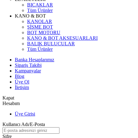
BIÇAKLAR
Tüm Ürünler
KANO & BOT
KANOLAR
ŞİŞME BOT
BOT MOTORU
KANO & BOT AKSESUARLARI
BALIK BULUCULAR
Tüm Ürünler
Banka Hesaplarımız
Sipariş Takibi
Kampanyalar
Blog
Üye Ol
İletişim
Kapat
Hesabım
Üye Girişi
Kullanıcı Adı/E-Posta
Şifre