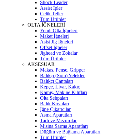
Shock Leader
Assist İpler
Çelik Teller
Tüm Ürünler
OLTA İĞNELERİ
Yemli Olta İğneleri
Maket İğneleri
Asist Jig İğneleri
Offset İğneler
Jighead ve Zokalar
Tüm Ürünler
AKSESUAR
Makas, Pense, Gripper
Balıkçı (Spin) Yelekler
Balıkçı Çantaları
Kepçe, Livar, Kakıç
Kamış, Makine Kılıfları
Olta Sehpaları
Balık Kovaları
İğne Çıkarıcılar
Asma Aparatları
Tartı ve Mezurolar
Misina Sarma Aparatları
Düğüm ve Bağlama Aparatları
Tüm Ürünler