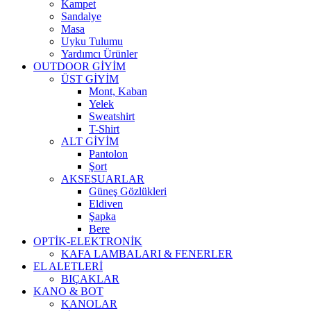
Kampet
Sandalye
Masa
Uyku Tulumu
Yardımcı Ürünler
OUTDOOR GİYİM
ÜST GİYİM
Mont, Kaban
Yelek
Sweatshirt
T-Shirt
ALT GİYİM
Pantolon
Şort
AKSESUARLAR
Güneş Gözlükleri
Eldiven
Şapka
Bere
OPTİK-ELEKTRONİK
KAFA LAMBALARI & FENERLER
EL ALETLERİ
BIÇAKLAR
KANO & BOT
KANOLAR