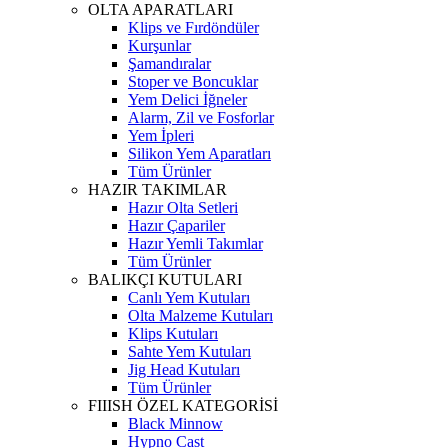
OLTA APARATLARI
Klips ve Fırdöndüler
Kurşunlar
Şamandıralar
Stoper ve Boncuklar
Yem Delici İğneler
Alarm, Zil ve Fosforlar
Yem İpleri
Silikon Yem Aparatları
Tüm Ürünler
HAZIR TAKIMLAR
Hazır Olta Setleri
Hazır Çapariler
Hazır Yemli Takımlar
Tüm Ürünler
BALIKÇI KUTULARI
Canlı Yem Kutuları
Olta Malzeme Kutuları
Klips Kutuları
Sahte Yem Kutuları
Jig Head Kutuları
Tüm Ürünler
FIIISH ÖZEL KATEGORİSİ
Black Minnow
Hypno Cast