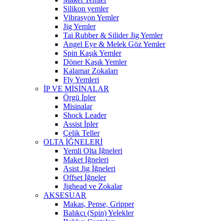
Silikon yemler
Vibrasyon Yemler
Jig Yemler
Tai Rubber & Silider Jig Yemler
Angel Eye & Melek Göz Yemler
Spin Kaşık Yemler
Döner Kaşık Yemler
Kalamar Zokaları
Fly Yemleri
İP VE MİSİNALAR
Örgü İpler
Misinalar
Shock Leader
Assist İpler
Çelik Teller
OLTA İĞNELERİ
Yemli Olta İğneleri
Maket İğneleri
Asist Jig İğneleri
Offset İğneler
Jighead ve Zokalar
AKSESUAR
Makas, Pense, Gripper
Balıkçı (Spin) Yelekler