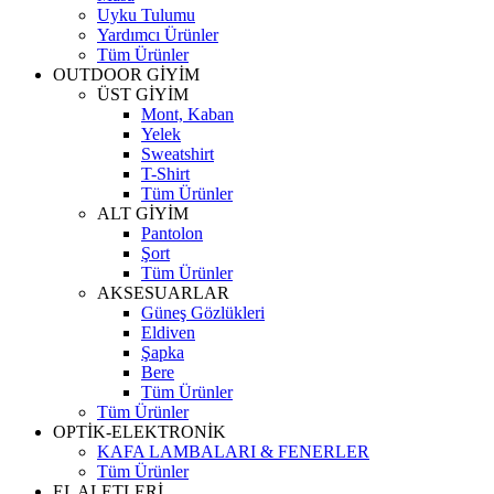
Uyku Tulumu
Yardımcı Ürünler
Tüm Ürünler
OUTDOOR GİYİM
ÜST GİYİM
Mont, Kaban
Yelek
Sweatshirt
T-Shirt
Tüm Ürünler
ALT GİYİM
Pantolon
Şort
Tüm Ürünler
AKSESUARLAR
Güneş Gözlükleri
Eldiven
Şapka
Bere
Tüm Ürünler
Tüm Ürünler
OPTİK-ELEKTRONİK
KAFA LAMBALARI & FENERLER
Tüm Ürünler
EL ALETLERİ