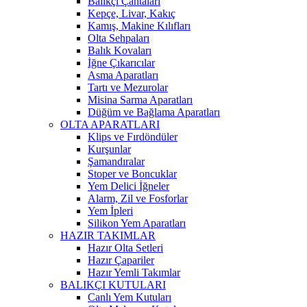
Balıkçı Çantaları
Kepçe, Livar, Kakıç
Kamış, Makine Kılıfları
Olta Sehpaları
Balık Kovaları
İğne Çıkarıcılar
Asma Aparatları
Tartı ve Mezurolar
Misina Sarma Aparatları
Düğüm ve Bağlama Aparatları
OLTA APARATLARI
Klips ve Fırdöndüler
Kurşunlar
Şamandıralar
Stoper ve Boncuklar
Yem Delici İğneler
Alarm, Zil ve Fosforlar
Yem İpleri
Silikon Yem Aparatları
HAZIR TAKIMLAR
Hazır Olta Setleri
Hazır Çapariler
Hazır Yemli Takımlar
BALIKÇI KUTULARI
Canlı Yem Kutuları