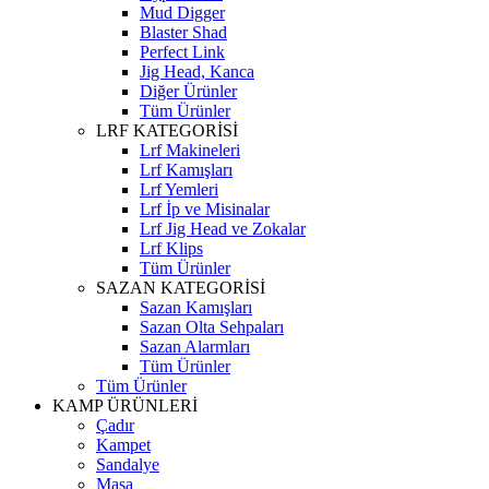
Mud Digger
Blaster Shad
Perfect Link
Jig Head, Kanca
Diğer Ürünler
Tüm Ürünler
LRF KATEGORİSİ
Lrf Makineleri
Lrf Kamışları
Lrf Yemleri
Lrf İp ve Misinalar
Lrf Jig Head ve Zokalar
Lrf Klips
Tüm Ürünler
SAZAN KATEGORİSİ
Sazan Kamışları
Sazan Olta Sehpaları
Sazan Alarmları
Tüm Ürünler
Tüm Ürünler
KAMP ÜRÜNLERİ
Çadır
Kampet
Sandalye
Masa