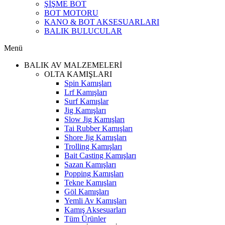
ŞİŞME BOT
BOT MOTORU
KANO & BOT AKSESUARLARI
BALIK BULUCULAR
Menü
BALIK AV MALZEMELERİ
OLTA KAMIŞLARI
Spin Kamışları
Lrf Kamışları
Surf Kamışlar
Jig Kamışları
Slow Jig Kamışları
Tai Rubber Kamışları
Shore Jig Kamışları
Trolling Kamışları
Bait Casting Kamışları
Sazan Kamışları
Popping Kamışları
Tekne Kamışları
Göl Kamışları
Yemli Av Kamışları
Kamış Aksesuarları
Tüm Ürünler