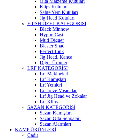
Olta Malzeme Kutuları
Klips Kutuları
Sahte Yem Kutuları
Jig Head Kutuları
FIIISH ÖZEL KATEGORİSİ
Black Minnow
Hypno Cast
Mud Digger
Blaster Shad
Perfect Link
Jig Head, Kanca
Diğer Ürünler
LRF KATEGORİSİ
Lrf Makineleri
Lrf Kamışları
Lrf Yemleri
Lrf İp ve Misinalar
Lrf Jig Head ve Zokalar
Lrf Klips
SAZAN KATEGORİSİ
Sazan Kamışları
Sazan Olta Sehpaları
Sazan Alarmları
KAMP ÜRÜNLERİ
Çadır