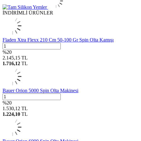
İNDİRİMLİ ÜRÜNLER
Fladen Xtra Flexx 210 Cm 50-100 Gr Spin Olta Kamışı
%
20
2.145,15
TL
1.716,12
TL
Bauer Orion 5000 Spin Olta Makinesi
%
20
1.530,12
TL
1.224,10
TL