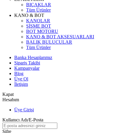
BIÇAKLAR
Tüm Ürünler
KANO & BOT
KANOLAR
ŞİŞME BOT
BOT MOTORU
KANO & BOT AKSESUARLARI
BALIK BULUCULAR
Tüm Ürünler
Banka Hesaplarımız
Sipariş Takibi
Kampanyalar
Blog
Üye Ol
İletişim
Kapat
Hesabım
Üye Girişi
Kullanıcı Adı/E-Posta
Şifre