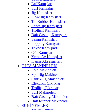
Lrf Kamışları
Surf Kamışlar
Jig Kamışları
Slow Jig Kamışları
Tai Rubber Kamışları
Shore Jig Kamışları
Trolling Kamışları
Bait Casting Kamışları
Sazan Kamışları
Popping Kamışları
Tekne Kamışları
Göl Kamışları
Yemli Av Kamışları
Kamış Aksesuarları
OLTA MAKİNELERİ
Spin Makineleri
Spin Jig Makineleri
Çıkrık Jig Makineleri
Elektrikli Çıkrıklar
Trolling Çıkrıklar
Surf Makineleri
Bait Casting Makineler
Bait Runner Makineler
SUNİ YEMLER
Maket Yemler