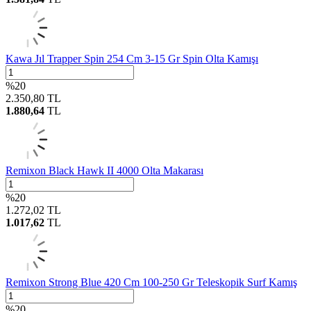
Kawa Jıl Trapper Spin 254 Cm 3-15 Gr Spin Olta Kamışı
%
20
2.350,80
TL
1.880,64
TL
Remixon Black Hawk II 4000 Olta Makarası
%
20
1.272,02
TL
1.017,62
TL
Remixon Strong Blue 420 Cm 100-250 Gr Teleskopik Surf Kamış
%
20