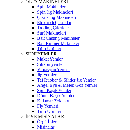
OLTA MAKİNELERİ
Spin Makineleri
Spin Jig Makineleri
Çıkrık Jig Makineleri
Elektrikli Çıkrıklar
Trolling Çıkrıklar
Surf Makineleri
Bait Casting Makineler
Bait Runner Makineler
Tüm Ürünler
SUNİ YEMLER
Maket Yemler
Silikon yemler
Vibrasyon Yemler
Jig Yemler
Tai Rubber & Silider Jig Yemler
Angel Eye & Melek Göz Yemler
Spin Kaşık Yemler
Döner Kaşık Yemler
Kalamar Zokaları
Fly Yemleri
Tüm Ürünler
İP VE MİSİNALAR
Örgü İpler
Misinalar