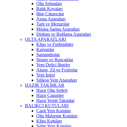
Olta Sehpaları
Balık Kovaları
İğne Çıkarıcılar
Asma Aparatları
Tartı ve Mezurolar
Misina Sarma Aparatları
Düğüm ve Bağlama Aparatları
OLTA APARATLARI
Klips ve Fırdöndüler
Kurşunlar
Şamandıralar
Stoper ve Boncuklar
Yem Delici İğneler
Alarm, Zil ve Fosforlar
Yem İpleri
Silikon Yem Aparatları
HAZIR TAKIMLAR
Hazır Olta Setleri
Hazır Çapariler
Hazır Yemli Takımlar
BALIKÇI KUTULARI
Canlı Yem Kutuları
Olta Malzeme Kutuları
Klips Kutuları
Sahte Yem Kutuları