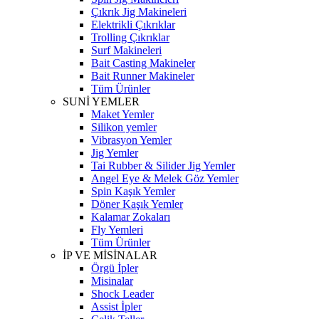
Çıkrık Jig Makineleri
Elektrikli Çıkrıklar
Trolling Çıkrıklar
Surf Makineleri
Bait Casting Makineler
Bait Runner Makineler
Tüm Ürünler
SUNİ YEMLER
Maket Yemler
Silikon yemler
Vibrasyon Yemler
Jig Yemler
Tai Rubber & Silider Jig Yemler
Angel Eye & Melek Göz Yemler
Spin Kaşık Yemler
Döner Kaşık Yemler
Kalamar Zokaları
Fly Yemleri
Tüm Ürünler
İP VE MİSİNALAR
Örgü İpler
Misinalar
Shock Leader
Assist İpler