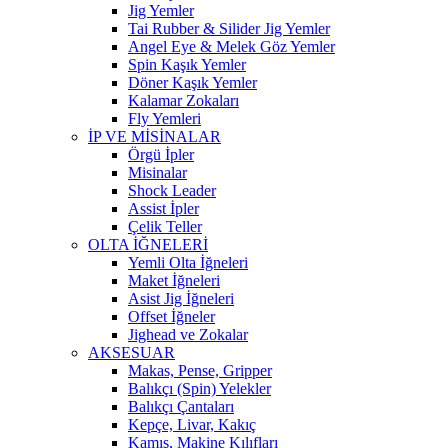
Jig Yemler
Tai Rubber & Silider Jig Yemler
Angel Eye & Melek Göz Yemler
Spin Kaşık Yemler
Döner Kaşık Yemler
Kalamar Zokaları
Fly Yemleri
İP VE MİSİNALAR
Örgü İpler
Misinalar
Shock Leader
Assist İpler
Çelik Teller
OLTA İĞNELERİ
Yemli Olta İğneleri
Maket İğneleri
Asist Jig İğneleri
Offset İğneler
Jighead ve Zokalar
AKSESUAR
Makas, Pense, Gripper
Balıkçı (Spin) Yelekler
Balıkçı Çantaları
Kepçe, Livar, Kakıç
Kamış, Makine Kılıfları