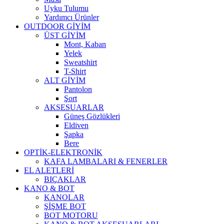
Uyku Tulumu
Yardımcı Ürünler
OUTDOOR GİYİM
ÜST GİYİM
Mont, Kaban
Yelek
Sweatshirt
T-Shirt
ALT GİYİM
Pantolon
Şort
AKSESUARLAR
Güneş Gözlükleri
Eldiven
Şapka
Bere
OPTİK-ELEKTRONİK
KAFA LAMBALARI & FENERLER
EL ALETLERİ
BIÇAKLAR
KANO & BOT
KANOLAR
ŞİŞME BOT
BOT MOTORU