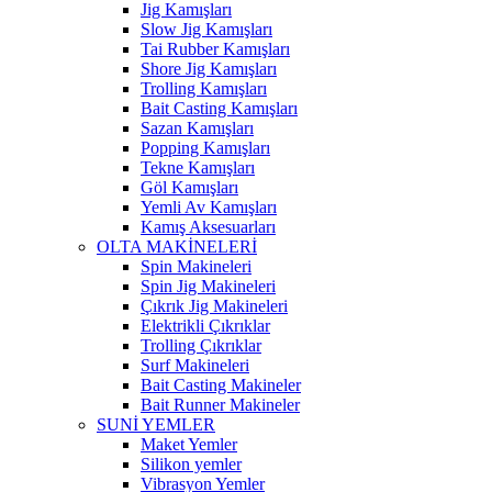
Jig Kamışları
Slow Jig Kamışları
Tai Rubber Kamışları
Shore Jig Kamışları
Trolling Kamışları
Bait Casting Kamışları
Sazan Kamışları
Popping Kamışları
Tekne Kamışları
Göl Kamışları
Yemli Av Kamışları
Kamış Aksesuarları
OLTA MAKİNELERİ
Spin Makineleri
Spin Jig Makineleri
Çıkrık Jig Makineleri
Elektrikli Çıkrıklar
Trolling Çıkrıklar
Surf Makineleri
Bait Casting Makineler
Bait Runner Makineler
SUNİ YEMLER
Maket Yemler
Silikon yemler
Vibrasyon Yemler