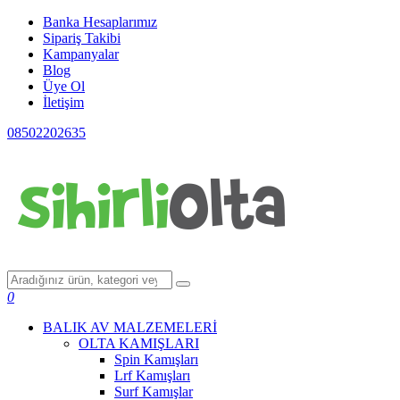
Banka Hesaplarımız
Sipariş Takibi
Kampanyalar
Blog
Üye Ol
İletişim
08502202635
0
BALIK AV MALZEMELERİ
OLTA KAMIŞLARI
Spin Kamışları
Lrf Kamışları
Surf Kamışlar