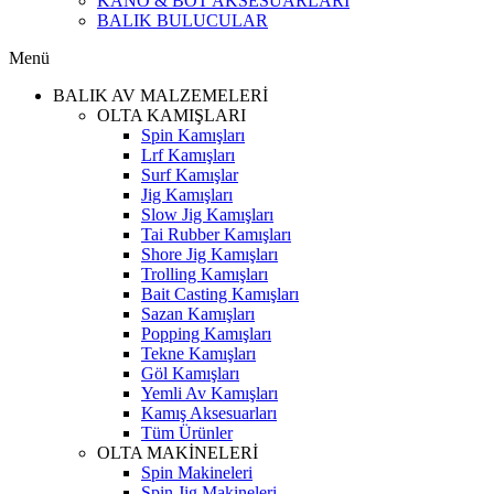
KANO & BOT AKSESUARLARI
BALIK BULUCULAR
Menü
BALIK AV MALZEMELERİ
OLTA KAMIŞLARI
Spin Kamışları
Lrf Kamışları
Surf Kamışlar
Jig Kamışları
Slow Jig Kamışları
Tai Rubber Kamışları
Shore Jig Kamışları
Trolling Kamışları
Bait Casting Kamışları
Sazan Kamışları
Popping Kamışları
Tekne Kamışları
Göl Kamışları
Yemli Av Kamışları
Kamış Aksesuarları
Tüm Ürünler
OLTA MAKİNELERİ
Spin Makineleri
Spin Jig Makineleri