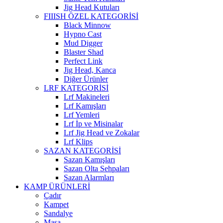
Jig Head Kutuları
FIIISH ÖZEL KATEGORİSİ
Black Minnow
Hypno Cast
Mud Digger
Blaster Shad
Perfect Link
Jig Head, Kanca
Diğer Ürünler
LRF KATEGORİSİ
Lrf Makineleri
Lrf Kamışları
Lrf Yemleri
Lrf İp ve Misinalar
Lrf Jig Head ve Zokalar
Lrf Klips
SAZAN KATEGORİSİ
Sazan Kamışları
Sazan Olta Sehpaları
Sazan Alarmları
KAMP ÜRÜNLERİ
Çadır
Kampet
Sandalye
Masa