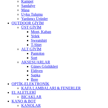
Kampet
Sandalye
Masa
Uyku Tulumu
Yardımcı Ürünler
OUTDOOR GİYİM
ÜST GİYİM
Mont, Kaban
Yelek
Sweatshirt
T-Shirt
ALT GİYİM
Pantolon
Şort
AKSESUARLAR
Güneş Gözlükleri
Eldiven
Şapka
Bere
OPTİK-ELEKTRONİK
KAFA LAMBALARI & FENERLER
EL ALETLERİ
BIÇAKLAR
KANO & BOT
KANOLAR