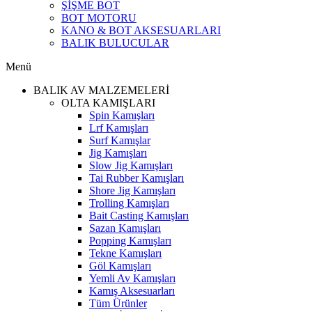
ŞİŞME BOT
BOT MOTORU
KANO & BOT AKSESUARLARI
BALIK BULUCULAR
Menü
BALIK AV MALZEMELERİ
OLTA KAMIŞLARI
Spin Kamışları
Lrf Kamışları
Surf Kamışlar
Jig Kamışları
Slow Jig Kamışları
Tai Rubber Kamışları
Shore Jig Kamışları
Trolling Kamışları
Bait Casting Kamışları
Sazan Kamışları
Popping Kamışları
Tekne Kamışları
Göl Kamışları
Yemli Av Kamışları
Kamış Aksesuarları
Tüm Ürünler