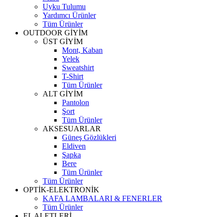
Uyku Tulumu
Yardımcı Ürünler
Tüm Ürünler
OUTDOOR GİYİM
ÜST GİYİM
Mont, Kaban
Yelek
Sweatshirt
T-Shirt
Tüm Ürünler
ALT GİYİM
Pantolon
Şort
Tüm Ürünler
AKSESUARLAR
Güneş Gözlükleri
Eldiven
Şapka
Bere
Tüm Ürünler
Tüm Ürünler
OPTİK-ELEKTRONİK
KAFA LAMBALARI & FENERLER
Tüm Ürünler
EL ALETLERİ