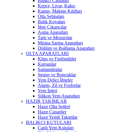
Balıkçı Çantaları
Kepçe, Livar, Kakıç
Kamış, Makine Kılıfları
Olta Sehpaları
Balık Kovaları
İğne Çıkarıcılar
Asma Aparatları
Tartı ve Mezurolar
Misina Sarma Aparatları
Düğüm ve Bağlama Aparatları
OLTA APARATLARI
Klips ve Fırdöndüler
Kurşunlar
Şamandıralar
Stoper ve Boncuklar
Yem Delici İğneler
Alarm, Zil ve Fosforlar
Yem İpleri
Silikon Yem Aparatları
HAZIR TAKIMLAR
Hazır Olta Setleri
Hazır Çapariler
Hazır Yemli Takımlar
BALIKÇI KUTULARI
Canlı Yem Kutuları