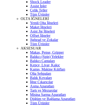
Shock Leader
Assist İpler
Çelik Teller
Tüm Ürünler
OLTA İĞNELERİ
Yemli Olta İğneleri
Maket İğneleri
Asist Jig İğneleri
Offset İğneler
Jighead ve Zokalar
Tüm Ürünler
AKSESUAR
Makas, Pense, Gripper
Balıkçı (Spin) Yelekler
Balıkçı Çantaları
Kepçe, Livar, Kakıç
Kamış, Makine Kılıfları
Olta Sehpaları
Balık Kovaları
İğne Çıkarıcılar
Asma Aparatları
Tartı ve Mezurolar
Misina Sarma Aparatları
Düğüm ve Bağlama Aparatları
Tüm Ürünler