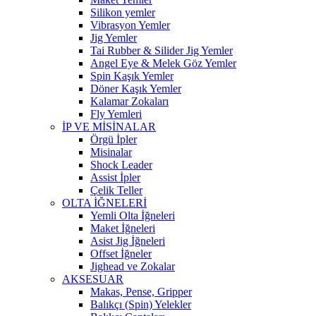
Silikon yemler
Vibrasyon Yemler
Jig Yemler
Tai Rubber & Silider Jig Yemler
Angel Eye & Melek Göz Yemler
Spin Kaşık Yemler
Döner Kaşık Yemler
Kalamar Zokaları
Fly Yemleri
İP VE MİSİNALAR
Örgü İpler
Misinalar
Shock Leader
Assist İpler
Çelik Teller
OLTA İĞNELERİ
Yemli Olta İğneleri
Maket İğneleri
Asist Jig İğneleri
Offset İğneler
Jighead ve Zokalar
AKSESUAR
Makas, Pense, Gripper
Balıkçı (Spin) Yelekler