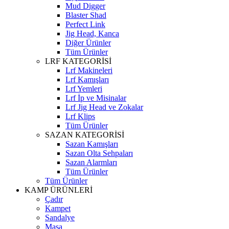
Mud Digger
Blaster Shad
Perfect Link
Jig Head, Kanca
Diğer Ürünler
Tüm Ürünler
LRF KATEGORİSİ
Lrf Makineleri
Lrf Kamışları
Lrf Yemleri
Lrf İp ve Misinalar
Lrf Jig Head ve Zokalar
Lrf Klips
Tüm Ürünler
SAZAN KATEGORİSİ
Sazan Kamışları
Sazan Olta Sehpaları
Sazan Alarmları
Tüm Ürünler
Tüm Ürünler
KAMP ÜRÜNLERİ
Çadır
Kampet
Sandalye
Masa