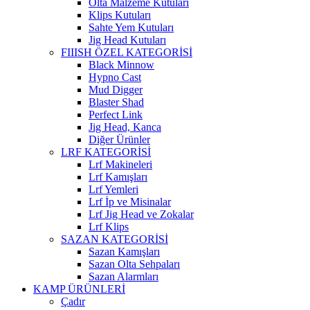
Olta Malzeme Kutuları
Klips Kutuları
Sahte Yem Kutuları
Jig Head Kutuları
FIIISH ÖZEL KATEGORİSİ
Black Minnow
Hypno Cast
Mud Digger
Blaster Shad
Perfect Link
Jig Head, Kanca
Diğer Ürünler
LRF KATEGORİSİ
Lrf Makineleri
Lrf Kamışları
Lrf Yemleri
Lrf İp ve Misinalar
Lrf Jig Head ve Zokalar
Lrf Klips
SAZAN KATEGORİSİ
Sazan Kamışları
Sazan Olta Sehpaları
Sazan Alarmları
KAMP ÜRÜNLERİ
Çadır