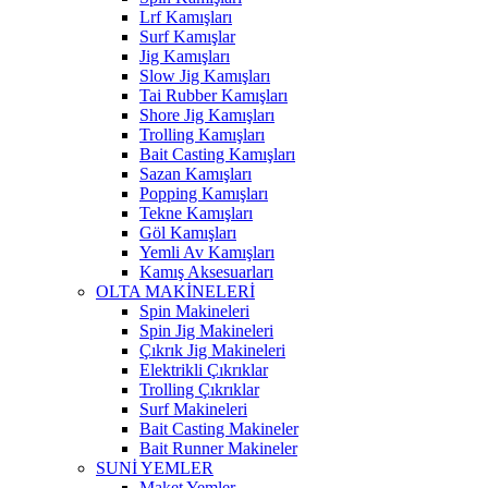
Lrf Kamışları
Surf Kamışlar
Jig Kamışları
Slow Jig Kamışları
Tai Rubber Kamışları
Shore Jig Kamışları
Trolling Kamışları
Bait Casting Kamışları
Sazan Kamışları
Popping Kamışları
Tekne Kamışları
Göl Kamışları
Yemli Av Kamışları
Kamış Aksesuarları
OLTA MAKİNELERİ
Spin Makineleri
Spin Jig Makineleri
Çıkrık Jig Makineleri
Elektrikli Çıkrıklar
Trolling Çıkrıklar
Surf Makineleri
Bait Casting Makineler
Bait Runner Makineler
SUNİ YEMLER
Maket Yemler