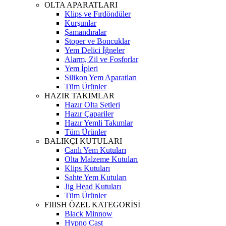
OLTA APARATLARI
Klips ve Fırdöndüler
Kurşunlar
Şamandıralar
Stoper ve Boncuklar
Yem Delici İğneler
Alarm, Zil ve Fosforlar
Yem İpleri
Silikon Yem Aparatları
Tüm Ürünler
HAZIR TAKIMLAR
Hazır Olta Setleri
Hazır Çapariler
Hazır Yemli Takımlar
Tüm Ürünler
BALIKÇI KUTULARI
Canlı Yem Kutuları
Olta Malzeme Kutuları
Klips Kutuları
Sahte Yem Kutuları
Jig Head Kutuları
Tüm Ürünler
FIIISH ÖZEL KATEGORİSİ
Black Minnow
Hypno Cast