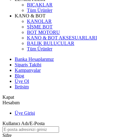
BIÇAKLAR
Tüm Ürünler
KANO & BOT
KANOLAR
ŞİŞME BOT
BOT MOTORU
KANO & BOT AKSESUARLARI
BALIK BULUCULAR
Tüm Ürünler
Banka Hesaplarımız
Sipariş Takibi
Kampanyalar
Blog
Üye Ol
İletişim
Kapat
Hesabım
Üye Girişi
Kullanıcı Adı/E-Posta
Şifre