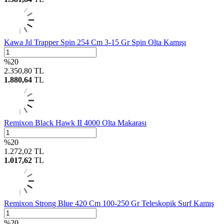
Kawa Jıl Trapper Spin 254 Cm 3-15 Gr Spin Olta Kamışı
%
20
2.350,80
TL
1.880,64
TL
Remixon Black Hawk II 4000 Olta Makarası
%
20
1.272,02
TL
1.017,62
TL
Remixon Strong Blue 420 Cm 100-250 Gr Teleskopik Surf Kamış
%
20