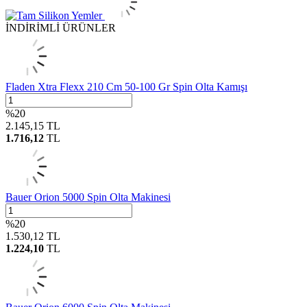
İNDİRİMLİ ÜRÜNLER
Fladen Xtra Flexx 210 Cm 50-100 Gr Spin Olta Kamışı
%
20
2.145,15
TL
1.716,12
TL
Bauer Orion 5000 Spin Olta Makinesi
%
20
1.530,12
TL
1.224,10
TL