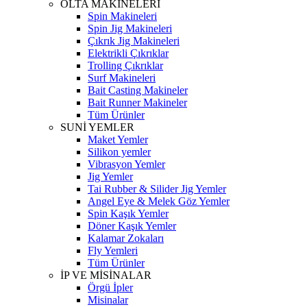
OLTA MAKİNELERİ
Spin Makineleri
Spin Jig Makineleri
Çıkrık Jig Makineleri
Elektrikli Çıkrıklar
Trolling Çıkrıklar
Surf Makineleri
Bait Casting Makineler
Bait Runner Makineler
Tüm Ürünler
SUNİ YEMLER
Maket Yemler
Silikon yemler
Vibrasyon Yemler
Jig Yemler
Tai Rubber & Silider Jig Yemler
Angel Eye & Melek Göz Yemler
Spin Kaşık Yemler
Döner Kaşık Yemler
Kalamar Zokaları
Fly Yemleri
Tüm Ürünler
İP VE MİSİNALAR
Örgü İpler
Misinalar