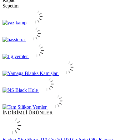
Kapat
Sepetim
İNDİRİMLİ ÜRÜNLER
Fladen Xtra Flexx 210 Cm 50-100 Gr Spin Olta Kamışı