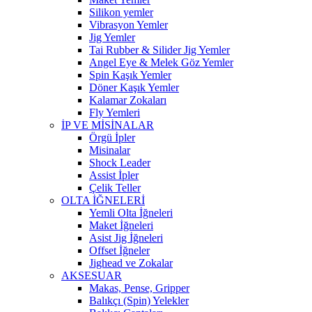
Silikon yemler
Vibrasyon Yemler
Jig Yemler
Tai Rubber & Silider Jig Yemler
Angel Eye & Melek Göz Yemler
Spin Kaşık Yemler
Döner Kaşık Yemler
Kalamar Zokaları
Fly Yemleri
İP VE MİSİNALAR
Örgü İpler
Misinalar
Shock Leader
Assist İpler
Çelik Teller
OLTA İĞNELERİ
Yemli Olta İğneleri
Maket İğneleri
Asist Jig İğneleri
Offset İğneler
Jighead ve Zokalar
AKSESUAR
Makas, Pense, Gripper
Balıkçı (Spin) Yelekler