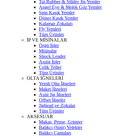
Tai Rubber & Silider Jig Yemler
Angel Eye & Melek Göz Yemler
Spin Kaşık Yemler
Döner Kaşık Yemler
Kalamar Zokaları
Fly Yemleri
Tüm Ürünler
İP VE MİSİNALAR
Örgü İpler
Misinalar
Shock Leader
Assist İpler
Çelik Teller
Tüm Ürünler
OLTA İĞNELERİ
Yemli Olta İğneleri
Maket İğneleri
Asist Jig İğneleri
Offset İğneler
Jighead ve Zokalar
Tüm Ürünler
AKSESUAR
Makas, Pense, Gripper
Balıkçı (Spin) Yelekler
Balıkçı Çantaları