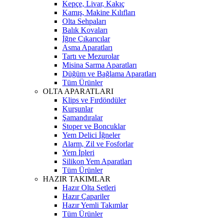
Kepçe, Livar, Kakıç
Kamış, Makine Kılıfları
Olta Sehpaları
Balık Kovaları
İğne Çıkarıcılar
Asma Aparatları
Tartı ve Mezurolar
Misina Sarma Aparatları
Düğüm ve Bağlama Aparatları
Tüm Ürünler
OLTA APARATLARI
Klips ve Fırdöndüler
Kurşunlar
Şamandıralar
Stoper ve Boncuklar
Yem Delici İğneler
Alarm, Zil ve Fosforlar
Yem İpleri
Silikon Yem Aparatları
Tüm Ürünler
HAZIR TAKIMLAR
Hazır Olta Setleri
Hazır Çapariler
Hazır Yemli Takımlar
Tüm Ürünler