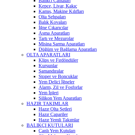
Balıkçı Çantaları
Kepçe, Livar, Kakıç
Kamış, Makine Kılıfları
Olta Sehpaları
Balık Kovaları
İğne Çıkarıcılar
Asma Aparatları
Tartı ve Mezurolar
Misina Sarma Aparatları
Düğüm ve Bağlama Aparatları
OLTA APARATLARI
Klips ve Fırdöndüler
Kurşunlar
Şamandıralar
Stoper ve Boncuklar
Yem Delici İğneler
Alarm, Zil ve Fosforlar
Yem İpleri
Silikon Yem Aparatları
HAZIR TAKIMLAR
Hazır Olta Setleri
Hazır Çapariler
Hazır Yemli Takımlar
BALIKÇI KUTULARI
Canlı Yem Kutuları