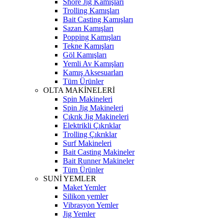
Shore Jig Kamışları
Trolling Kamışları
Bait Casting Kamışları
Sazan Kamışları
Popping Kamışları
Tekne Kamışları
Göl Kamışları
Yemli Av Kamışları
Kamış Aksesuarları
Tüm Ürünler
OLTA MAKİNELERİ
Spin Makineleri
Spin Jig Makineleri
Çıkrık Jig Makineleri
Elektrikli Çıkrıklar
Trolling Çıkrıklar
Surf Makineleri
Bait Casting Makineler
Bait Runner Makineler
Tüm Ürünler
SUNİ YEMLER
Maket Yemler
Silikon yemler
Vibrasyon Yemler
Jig Yemler