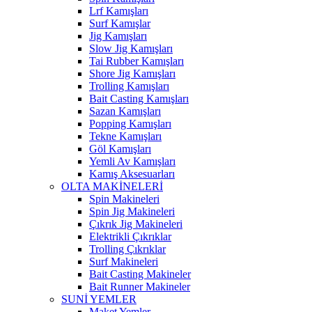
Lrf Kamışları
Surf Kamışlar
Jig Kamışları
Slow Jig Kamışları
Tai Rubber Kamışları
Shore Jig Kamışları
Trolling Kamışları
Bait Casting Kamışları
Sazan Kamışları
Popping Kamışları
Tekne Kamışları
Göl Kamışları
Yemli Av Kamışları
Kamış Aksesuarları
OLTA MAKİNELERİ
Spin Makineleri
Spin Jig Makineleri
Çıkrık Jig Makineleri
Elektrikli Çıkrıklar
Trolling Çıkrıklar
Surf Makineleri
Bait Casting Makineler
Bait Runner Makineler
SUNİ YEMLER
Maket Yemler