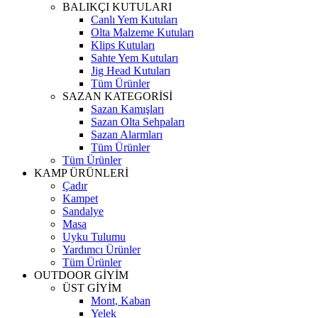
BALIKÇI KUTULARI
Canlı Yem Kutuları
Olta Malzeme Kutuları
Klips Kutuları
Sahte Yem Kutuları
Jig Head Kutuları
Tüm Ürünler
SAZAN KATEGORİSİ
Sazan Kamışları
Sazan Olta Sehpaları
Sazan Alarmları
Tüm Ürünler
Tüm Ürünler
KAMP ÜRÜNLERİ
Çadır
Kampet
Sandalye
Masa
Uyku Tulumu
Yardımcı Ürünler
Tüm Ürünler
OUTDOOR GİYİM
ÜST GİYİM
Mont, Kaban
Yelek