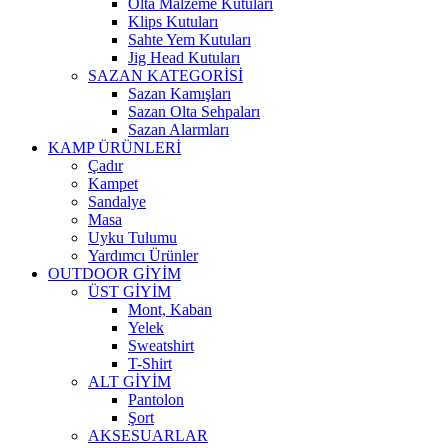
Olta Malzeme Kutuları
Klips Kutuları
Sahte Yem Kutuları
Jig Head Kutuları
SAZAN KATEGORİSİ
Sazan Kamışları
Sazan Olta Sehpaları
Sazan Alarmları
KAMP ÜRÜNLERİ
Çadır
Kampet
Sandalye
Masa
Uyku Tulumu
Yardımcı Ürünler
OUTDOOR GİYİM
ÜST GİYİM
Mont, Kaban
Yelek
Sweatshirt
T-Shirt
ALT GİYİM
Pantolon
Şort
AKSESUARLAR