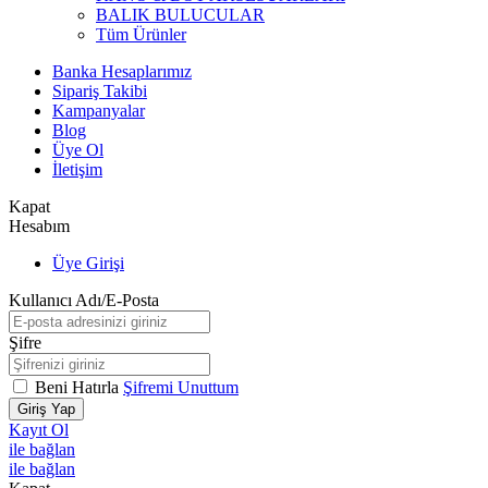
BALIK BULUCULAR
Tüm Ürünler
Banka Hesaplarımız
Sipariş Takibi
Kampanyalar
Blog
Üye Ol
İletişim
Kapat
Hesabım
Üye Girişi
Kullanıcı Adı/E-Posta
Şifre
Beni Hatırla
Şifremi Unuttum
Giriş Yap
Kayıt Ol
ile bağlan
ile bağlan