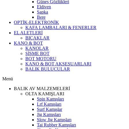
Güneş Gözlükleri
Eldiven
Şapka
Bere
OPTİK-ELEKTRONİK
KAFA LAMBALARI & FENERLER
EL ALETLERİ
BIÇAKLAR
KANO & BOT
KANOLAR
ŞİŞME BOT
BOT MOTORU
KANO & BOT AKSESUARLARI
BALIK BULUCULAR
Menü
BALIK AV MALZEMELERİ
OLTA KAMIŞLARI
Spin Kamışları
Lrf Kamışları
Surf Kamışlar
Jig Kamışları
Slow Jig Kamışları
Tai Rubber Kamışları