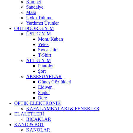
Kampet
Sandalye
Masa
Uyku Tulumu
Yardımcı Ürünler
OUTDOOR GİYİM
ÜST GİYİM
Mont, Kaban
Yelek
Sweatshirt
T-Shirt
ALT GİYİM
Pantolon
Şort
AKSESUARLAR
Güneş Gözlükleri
Eldiven
Şapka
Bere
OPTİK-ELEKTRONİK
KAFA LAMBALARI & FENERLER
EL ALETLERİ
BIÇAKLAR
KANO & BOT
KANOLAR