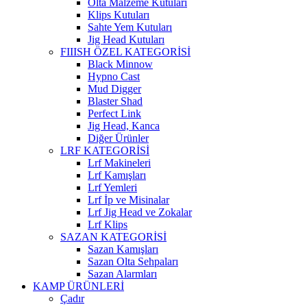
Olta Malzeme Kutuları
Klips Kutuları
Sahte Yem Kutuları
Jig Head Kutuları
FIIISH ÖZEL KATEGORİSİ
Black Minnow
Hypno Cast
Mud Digger
Blaster Shad
Perfect Link
Jig Head, Kanca
Diğer Ürünler
LRF KATEGORİSİ
Lrf Makineleri
Lrf Kamışları
Lrf Yemleri
Lrf İp ve Misinalar
Lrf Jig Head ve Zokalar
Lrf Klips
SAZAN KATEGORİSİ
Sazan Kamışları
Sazan Olta Sehpaları
Sazan Alarmları
KAMP ÜRÜNLERİ
Çadır