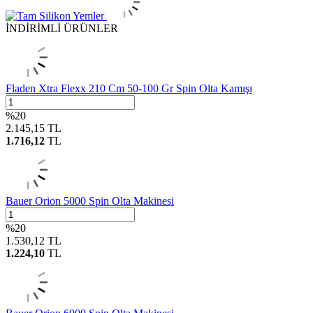
İNDİRİMLİ ÜRÜNLER
Fladen Xtra Flexx 210 Cm 50-100 Gr Spin Olta Kamışı
%
20
2.145,15
TL
1.716,12
TL
Bauer Orion 5000 Spin Olta Makinesi
%
20
1.530,12
TL
1.224,10
TL