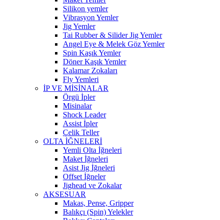
Silikon yemler
Vibrasyon Yemler
Jig Yemler
Tai Rubber & Silider Jig Yemler
Angel Eye & Melek Göz Yemler
Spin Kaşık Yemler
Döner Kaşık Yemler
Kalamar Zokaları
Fly Yemleri
İP VE MİSİNALAR
Örgü İpler
Misinalar
Shock Leader
Assist İpler
Çelik Teller
OLTA İĞNELERİ
Yemli Olta İğneleri
Maket İğneleri
Asist Jig İğneleri
Offset İğneler
Jighead ve Zokalar
AKSESUAR
Makas, Pense, Gripper
Balıkçı (Spin) Yelekler