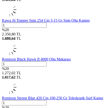
Kawa Jıl Trapper Spin 254 Cm 3-15 Gr Spin Olta Kamışı
%
20
2.350,80
TL
1.880,64
TL
Remixon Black Hawk II 4000 Olta Makarası
%
20
1.272,02
TL
1.017,62
TL
Remixon Strong Blue 420 Cm 100-250 Gr Teleskopik Surf Kamış
%
20