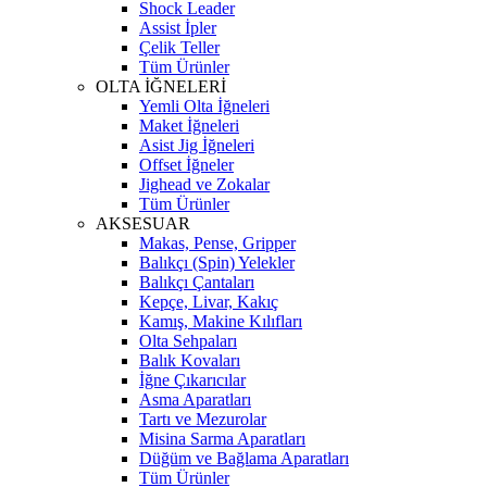
Shock Leader
Assist İpler
Çelik Teller
Tüm Ürünler
OLTA İĞNELERİ
Yemli Olta İğneleri
Maket İğneleri
Asist Jig İğneleri
Offset İğneler
Jighead ve Zokalar
Tüm Ürünler
AKSESUAR
Makas, Pense, Gripper
Balıkçı (Spin) Yelekler
Balıkçı Çantaları
Kepçe, Livar, Kakıç
Kamış, Makine Kılıfları
Olta Sehpaları
Balık Kovaları
İğne Çıkarıcılar
Asma Aparatları
Tartı ve Mezurolar
Misina Sarma Aparatları
Düğüm ve Bağlama Aparatları
Tüm Ürünler