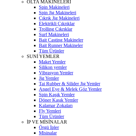
OLTA MAKİNELERİ
Spin Makineleri
Spin Jig Makineleri
Çıkrık Jig Makineleri
Elektrikli Çıkrıklar
Trolling Çıkrıklar
Surf Makineleri
Bait Casting Makineler
Bait Runner Makineler
Tüm Ürünler
SUNİ YEMLER
Maket Yemler
Silikon yemler
Vibrasyon Yemler
Jig Yemler
Tai Rubber & Silider Jig Yemler
Angel Eye & Melek Göz Yemler
Spin Kaşık Yemler
Döner Kaşık Yemler
Kalamar Zokaları
Fly Yemleri
Tüm Ürünler
İP VE MİSİNALAR
Örgü İpler
Misinalar