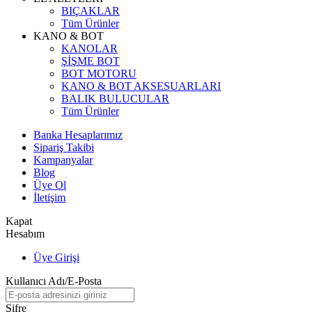
BIÇAKLAR
Tüm Ürünler
KANO & BOT
KANOLAR
ŞİŞME BOT
BOT MOTORU
KANO & BOT AKSESUARLARI
BALIK BULUCULAR
Tüm Ürünler
Banka Hesaplarımız
Sipariş Takibi
Kampanyalar
Blog
Üye Ol
İletişim
Kapat
Hesabım
Üye Girişi
Kullanıcı Adı/E-Posta
Şifre