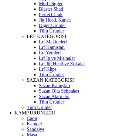
Mud Digger
Blaster Shad
Perfect Link
Jig Head, Kanca
Diğer Ürünler
Tüm Ürünler
LRF KATEGORİSİ
Lrf Makineleri
Lrf Kamışları
Lrf Yemleri
Lrf İp ve Misinalar
Lrf Jig Head ve Zokalar
Lrf Klips
Tüm Ürünler
SAZAN KATEGORİSİ
Sazan Kamışları
Sazan Olta Sehpaları
Sazan Alarmları
Tüm Ürünler
Tüm Ürünler
KAMP ÜRÜNLERİ
Çadır
Kampet
Sandalye
Masa