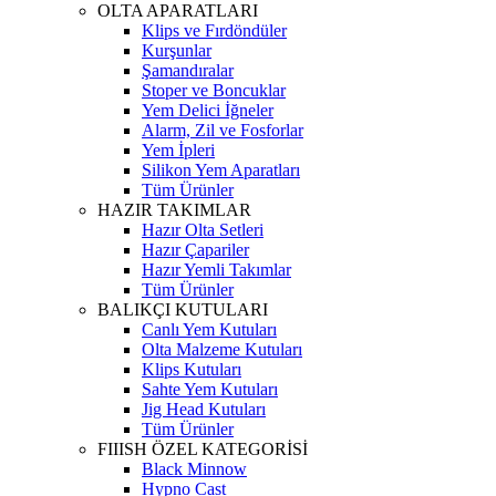
OLTA APARATLARI
Klips ve Fırdöndüler
Kurşunlar
Şamandıralar
Stoper ve Boncuklar
Yem Delici İğneler
Alarm, Zil ve Fosforlar
Yem İpleri
Silikon Yem Aparatları
Tüm Ürünler
HAZIR TAKIMLAR
Hazır Olta Setleri
Hazır Çapariler
Hazır Yemli Takımlar
Tüm Ürünler
BALIKÇI KUTULARI
Canlı Yem Kutuları
Olta Malzeme Kutuları
Klips Kutuları
Sahte Yem Kutuları
Jig Head Kutuları
Tüm Ürünler
FIIISH ÖZEL KATEGORİSİ
Black Minnow
Hypno Cast