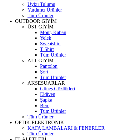
Uyku Tulumu
Yardımcı Ürünler
Tüm Ürünler
OUTDOOR GİYİM
ÜST GİYİM
Mont, Kaban
Yelek
Sweatshirt
T-Shirt
Tüm Ürünler
ALT GİYİM
Pantolon
Şort
Tüm Ürünler
AKSESUARLAR
Güneş Gözlükleri
Eldiven
Şapka
Bere
Tüm Ürünler
Tüm Ürünler
OPTİK-ELEKTRONİK
KAFA LAMBALARI & FENERLER
Tüm Ürünler
EL ALETLERİ