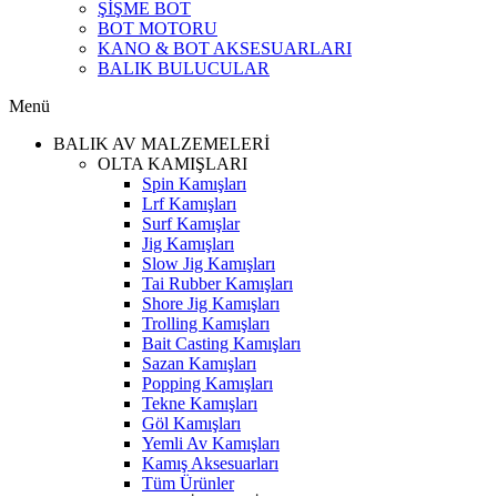
ŞİŞME BOT
BOT MOTORU
KANO & BOT AKSESUARLARI
BALIK BULUCULAR
Menü
BALIK AV MALZEMELERİ
OLTA KAMIŞLARI
Spin Kamışları
Lrf Kamışları
Surf Kamışlar
Jig Kamışları
Slow Jig Kamışları
Tai Rubber Kamışları
Shore Jig Kamışları
Trolling Kamışları
Bait Casting Kamışları
Sazan Kamışları
Popping Kamışları
Tekne Kamışları
Göl Kamışları
Yemli Av Kamışları
Kamış Aksesuarları
Tüm Ürünler