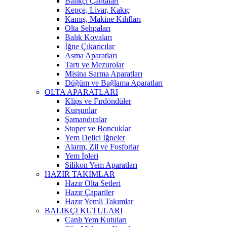
Balıkçı Çantaları
Kepçe, Livar, Kakıç
Kamış, Makine Kılıfları
Olta Sehpaları
Balık Kovaları
İğne Çıkarıcılar
Asma Aparatları
Tartı ve Mezurolar
Misina Sarma Aparatları
Düğüm ve Bağlama Aparatları
OLTA APARATLARI
Klips ve Fırdöndüler
Kurşunlar
Şamandıralar
Stoper ve Boncuklar
Yem Delici İğneler
Alarm, Zil ve Fosforlar
Yem İpleri
Silikon Yem Aparatları
HAZIR TAKIMLAR
Hazır Olta Setleri
Hazır Çapariler
Hazır Yemli Takımlar
BALIKÇI KUTULARI
Canlı Yem Kutuları